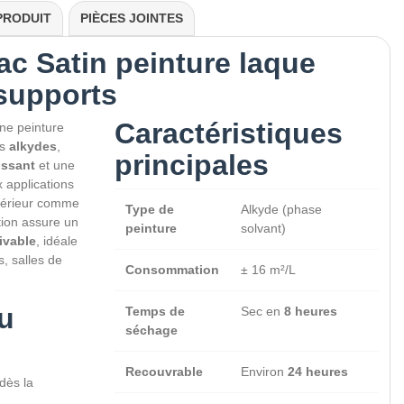
PRODUIT
PIÈCES JOINTES
ac Satin peinture laque
supports
Caractéristiques
ne peinture
es
alkydes
,
principales
issant
et une
x applications
ntérieur comme
Type de
Alkyde (phase
tion assure un
peinture
solvant)
ivable
, idéale
s, salles de
Consommation
± 16 m²/L
u
Temps de
Sec en
8 heures
séchage
Recouvrable
Environ
24 heures
dès la