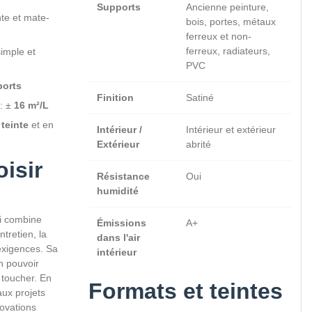
Supports
Ancienne peinture,
te et mate-
bois, portes, métaux
ferreux et non-
ferreux, radiateurs,
simple et
PVC
ports
Finition
Satiné
: ±
16 m²/L
 teinte
et en
Intérieur /
Intérieur et extérieur
Extérieur
abrité
isir
Résistance
Oui
humidité
i combine
Émissions
A+
ntretien, la
dans l'air
xigences. Sa
intérieur
n pouvoir
 toucher. En
Formats et teintes
aux projets
ovations