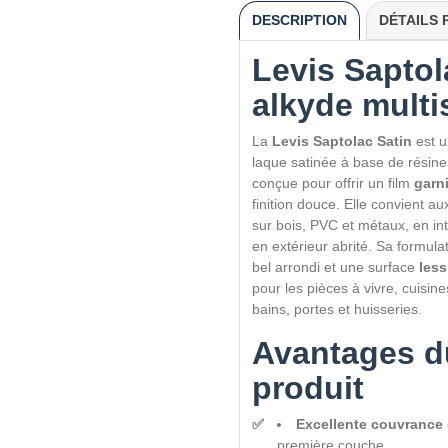
DESCRIPTION
DÉTAILS 
Levis Saptol
alkyde multi
La
Levis Saptolac Satin
est u
laque satinée à base de résin
conçue pour offrir un film
garn
finition douce. Elle convient au
sur bois, PVC et métaux, en i
en extérieur abrité. Sa formula
bel arrondi et une surface
less
pour les pièces à vivre, cuisine
bains, portes et huisseries.
Avantages d
produit
Excellente couvrance
première couche