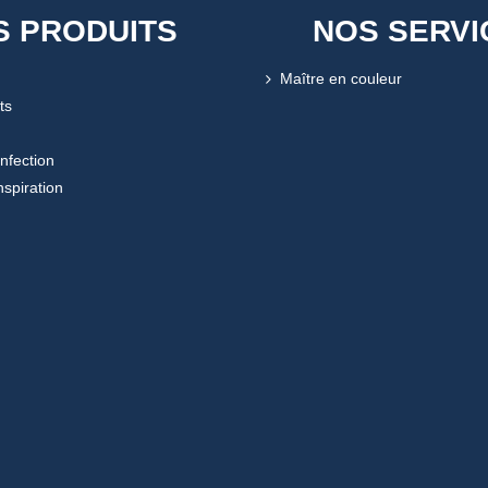
S PRODUITS
NOS SERVI
Maître en couleur
ts
onfection
nspiration