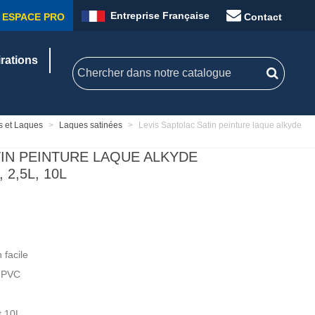
Entreprise Française
ESPACE PRO
Contact
irations
s et Laques
>
Laques satinées
>
Levis Saptolac Satin peinture laque alkyde
TIN PEINTURE LAQUE ALKYDE
 2,5L, 10L
 facile
, PVC
t 10L