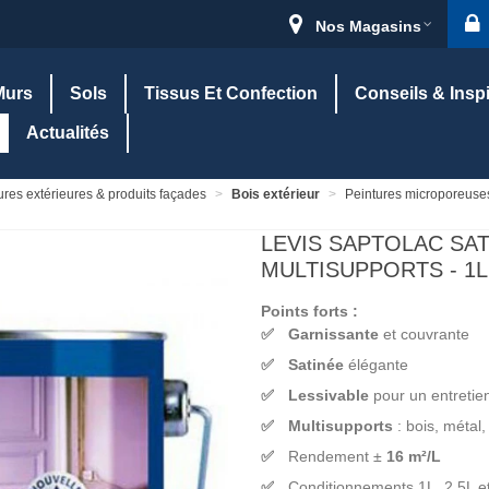
Nos Magasins
Murs
Sols
Tissus Et Confection
Conseils & Insp
Actualités
ures extérieures & produits façades
>
Bois extérieur
>
Peintures microporeuse
LEVIS SAPTOLAC SA
MULTISUPPORTS - 1L,
Points forts :
Garnissante
et couvrante
Satinée
élégante
Lessivable
pour un entretien
Multisupports
: bois, métal
Rendement ±
16 m²/L
Conditionnements 1L, 2,5L e