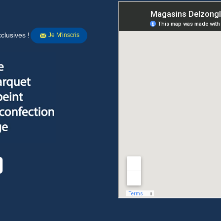
clusives !
Je M'inscris