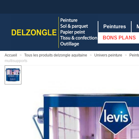
Peintures
BONS PLANS
Accueil
>
Tous les produits delzongle aquitaine
>
Univers peinture
>
Peint
multisupports