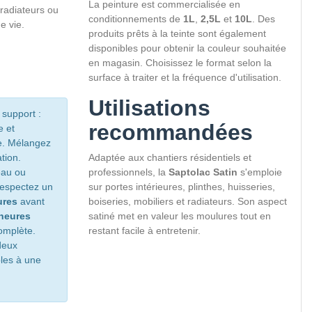
La peinture est commercialisée en
 radiateurs ou
conditionnements de
1L
,
2,5L
et
10L
. Des
e vie.
produits prêts à la teinte sont également
disponibles pour obtenir la couleur souhaitée
en magasin. Choisissez le format selon la
surface à traiter et la fréquence d'utilisation.
Utilisations
support :
recommandées
e et
e. Mélangez
tion.
Adaptée aux chantiers résidentiels et
eau ou
professionnels, la
Saptolac Satin
s'emploie
 Respectez un
sur portes intérieures, plinthes, huisseries,
ures
avant
boiseries, mobiliers et radiateurs. Son aspect
heures
satiné met en valeur les moulures tout en
omplète.
restant facile à entretenir.
deux
bles à une