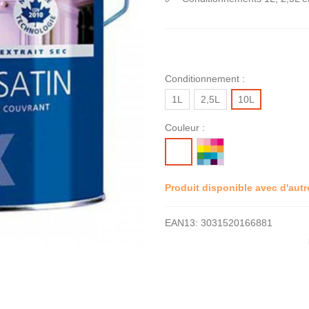
Conditionnement :
1L
2,5L
10L
Couleur :
MISE
BLANC
A
LA
Produit disponible avec d'aut
TEINTE
EAN13:
3031520166881