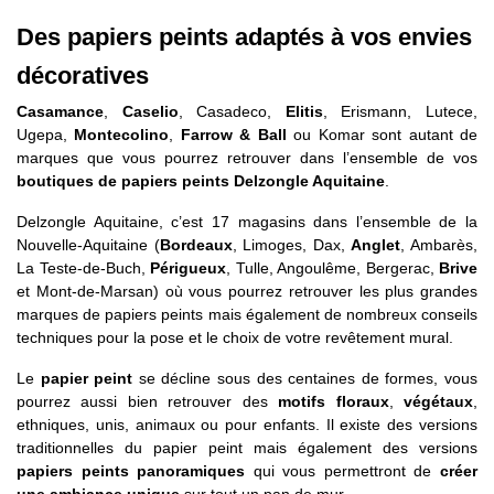
Des papiers peints adaptés à vos envies
décoratives
Casamance
,
Caselio
, Casadeco,
Elitis
, Erismann, Lutece,
Ugepa,
Montecolino
,
Farrow & Ball
ou Komar sont autant de
marques que vous pourrez retrouver dans l’ensemble de vos
boutiques de papiers peints Delzongle Aquitaine
.
Delzongle Aquitaine, c’est 17 magasins dans l’ensemble de la
Nouvelle-Aquitaine (
Bordeaux
, Limoges, Dax,
Anglet
, Ambarès,
La Teste-de-Buch,
Périgueux
, Tulle, Angoulême, Bergerac,
Brive
et Mont-de-Marsan) où vous pourrez retrouver les plus grandes
marques de papiers peints mais également de nombreux conseils
techniques pour la pose et le choix de votre revêtement mural.
Le
papier peint
se décline sous des centaines de formes, vous
pourrez aussi bien retrouver des
motifs floraux
,
végétaux
,
ethniques, unis, animaux ou pour enfants. Il existe des versions
traditionnelles du papier peint mais également des versions
papiers peints panoramiques
qui vous permettront de
créer
une ambiance unique
sur tout un pan de mur.