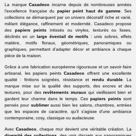
La marque
Casadeco
incarne depuis de nombreuses années
l’excellence française du
papier peint haut de gamme
. Ses
collections se démarquent par un univers décoratif riche et varié,
mêlant élégance, raffinement et modernité. Casadeco propose
des
papiers peints
intissés ou vinyles, texturés ou lisses,
déclinés en un
large éventail de motifs
: unis sobres, effets
matière, motifs floraux, géométriques, panoramiques ou
graphiques, permettant d’adapter décor et ambiance à chaque
pièce de la maison.
Grâce à une fabrication européenne rigoureuse et un savoir-faire
artisanal, les papiers peints
Casadeco
offrent une excellente
qualité : finitions soignées, résistance et
rendu durable
. La
marque mise sur la qualité des supports, des encres et des
textures, pour des
revêtements muraux
qui vieillissent bien et
gardent leur charme dans le temps. Ces
papiers peints
sont
pensés pour
sublimer
aussi bien les salons, chambres, entrées
que les espaces de caractère, qu’il s’agisse d’une ambiance
contemporaine, cosy, classique ou audacieuse.
Avec
Casadeco
, chaque mur devient une véritable création. La
diversité des collections,
des unis discrets aux panoramiques