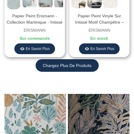
Papier Peint Erismann -
Papier Peint Vinyle Sur
Collection Martinique - Intissé
Intissé Motif Champêtre –
Grainé - Décor : OXIDIZED
Erismann - Réf. 10251-14
ERISMANN
ERISMANN
VERT D´EAU
Sur commande
En stock
En Savoir Plus
En Savoir Plus
Chargez Plus De Produits