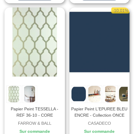
-10,01%
Papier Peint TESSELLA -
Papier Peint L'EPUREE BLEU
REF 36-10 - CORE
ENCRE - Collection ONCE
METALLISE Farrow & Ball
UPON A TIME 2 -
FARROW & BALL
CASADECO
CASADECO - Réf.
Sur commande
Sur commande
OUTD200426666