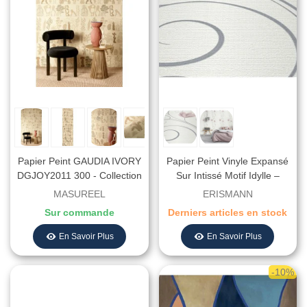
Papier Peint GAUDIA IVORY
Papier Peint Vinyle Expansé
DGJOY2011 300 - Collection
Sur Intissé Motif Idylle –
JOY - MASUREEL - REF.
Erismann - Réf. 10009-05
MASUREEL
ERISMANN
DGJOY2011 300
Sur commande
Derniers articles en stock
En Savoir Plus
En Savoir Plus
-10%