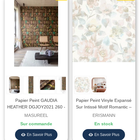
Papier Peint GAUDIA
Papier Peint Vinyle Expansé
HEATHER DGJOY2021 260 -
Sur Intissé Motif Romantic –
Collection JOY - MASUREEL
Erismann - Réf. 10250-05
MASUREEL
ERISMANN
- REF. DGJOY2021 260
Sur commande
En stock
En Savoir Plus
En Savoir Plus