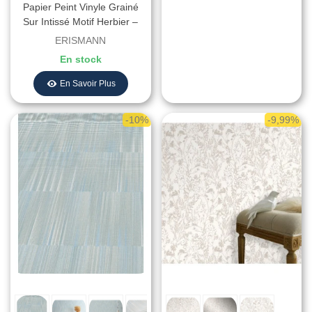
Papier Peint Vinyle Grainé
Sur Intissé Motif Herbier –
Erismann - Réf. 10143-43
ERISMANN
En stock
En Savoir Plus
-10%
-9,99%