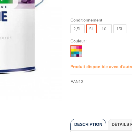
Conditionnement :
2,5L
5L
10L
15L
Couleur :
MISE
A
LA
Produit disponible avec d'aut
TEINTE
EAN13:
DESCRIPTION
DÉTAILS 