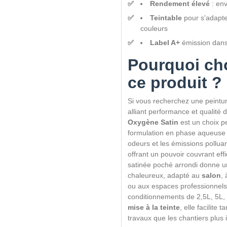
Rendement élevé
: env
Teintable
pour s'adapte
couleurs
Label A+
émission dans l
Pourquoi cho
ce produit ?
Si vous recherchez une peintu
alliant performance et qualité de
Oxygène Satin
est un choix pe
formulation en phase aqueuse l
odeurs et les émissions pollua
offrant un pouvoir couvrant effi
satinée poché arrondi donne u
chaleureux, adapté au
salon
, 
ou aux espaces professionnels
conditionnements de 2,5L, 5L, 
mise à la teinte
, elle facilite t
travaux que les chantiers plus 