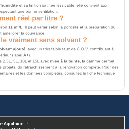
l'humidité
et sa finition satinée lessivable, elle convient aux
respectant une bonne ventilation.
ment réel par litre ?
viron
11 m²/L
. Il peut varier selon la porosité et la préparation du
t améliorer la couvrance.
lle vraiment sans solvant ?
olvant ajouté
, avec un très faible taux de C.O.V, contribuant à
térieur (label
A+
).
s 2,5L, 5L, 10L et 15L avec
mise à la teinte
, la gamme permet
os projets, du rafraîchissement à la rénovation complète. Pour des
ntaires et les données complètes, consultez la fiche technique