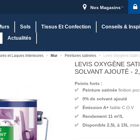
Nos Magasins
Murs
Sols
Tissus Et Confection
Conseils & Insp
Actualités
ures et Laques Interieures
>
Mur
>
Peintures satinées
>
Levis Oxygène Satin P
LEVIS OXYGÈNE SAT
SOLVANT AJOUTÉ - 2,5
Points forts :
Peinture satinée
finition po
0% de solvant ajouté
Émission A+
faible C.O.V
Rendement 11 m²/L
Disponible 2,5L à 15L
mise 