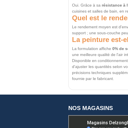
Oui. Grâce à sa
résistance à 
cuisines et salles de bain, en 
Quel est le rende
Le rendement moyen est d'en
support ; une sous-couche peu
La peinture est-e
La formulation affiche
0% de s
une meilleure qualité de l'air in
Disponible en conditionnement
d'ajuster les quantités selon v
précisions techniques suppléme
fournie par le fabricant.
NOS MAGASINS