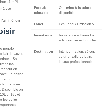
iron 11 m²/L
Produit
Oui,
mise à la teinte
r à vos
teintable
disponible
'air intérieur
Label
Eco Label / Emission A+
isir
Résistance
Résistance à l'humidité
adaptée pièces humides
re murale
Destination
Intérieur : salon, séjour,
 l'air, la
Levis
cuisine, salle de bain,
rtinent. Sa
locaux professionnels
imite les
ntes tout en
cace. La finition
n rendu
à la
chambre
. Disponible en
10L et 15L et
ant les petits
importants.