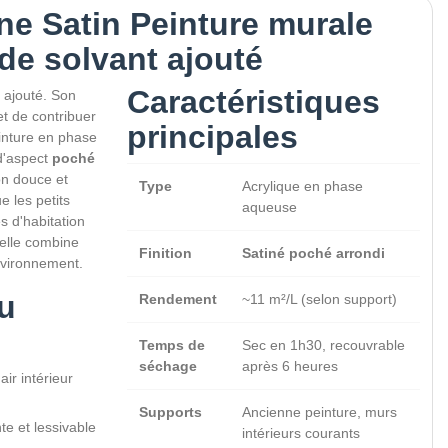
e Satin Peinture murale
 de solvant ajouté
Caractéristiques
 ajouté. Son
t de contribuer
principales
Peinture en phase
d'aspect
poché
ion douce et
Type
Acrylique en phase
 les petits
aqueuse
s d'habitation
 elle combine
Finition
Satiné poché arrondi
nvironnement.
u
Rendement
~11 m²/L (selon support)
Temps de
Sec en 1h30, recouvrable
séchage
après 6 heures
ir intérieur
Supports
Ancienne peinture, murs
e et lessivable
intérieurs courants