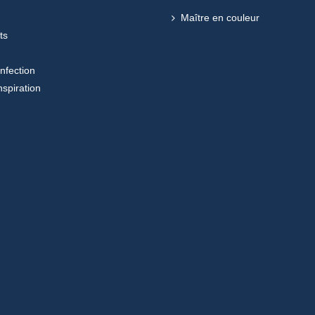
Maître en couleur
ts
onfection
nspiration