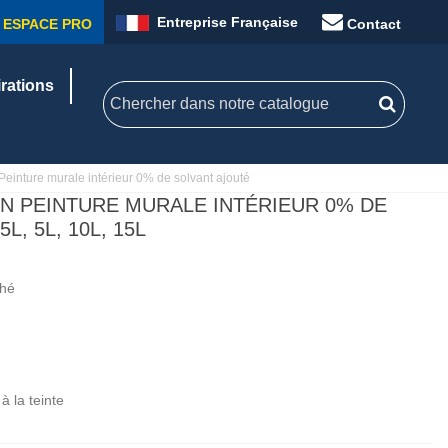
Entreprise Française
ESPACE PRO
Contact
irations
einture murale intérieur 0% de solvant ajouté
IN PEINTURE MURALE INTÉRIEUR 0% DE
L, 5L, 10L, 15L
ché
à la teinte