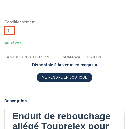
Conditionnement :
1L
En stock
EAN13:
3178310007549
Reference:
71059008
Disponible à la vente en magasin
ME RENDRE EN BOUTIQUE
Description
Enduit de rebouchage
allégé Touprelex pour