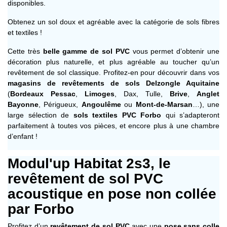
disponibles.
Obtenez un sol doux et agréable avec la catégorie de sols fibres
et textiles !
Cette très
belle gamme de sol PVC
vous permet d’obtenir une
décoration plus naturelle, et plus agréable au toucher qu’un
revêtement de sol classique. Profitez-en pour découvrir dans vos
magasins de revêtements de sols Delzongle Aquitaine
(
Bordeaux Pessac
,
Limoges
, Dax, Tulle,
Brive
,
Anglet
Bayonne
, Périgueux,
Angoulême
ou
Mont-de-Marsan
…), une
large sélection de
sols textiles PVC Forbo
qui s’adapteront
parfaitement à toutes vos pièces, et encore plus à une chambre
d’enfant !
Modul'up Habitat 2s3, le
revêtement de sol PVC
acoustique en pose non collée
par Forbo
Profitez d’un
revêtement de sol PVC
avec une
pose sans colle