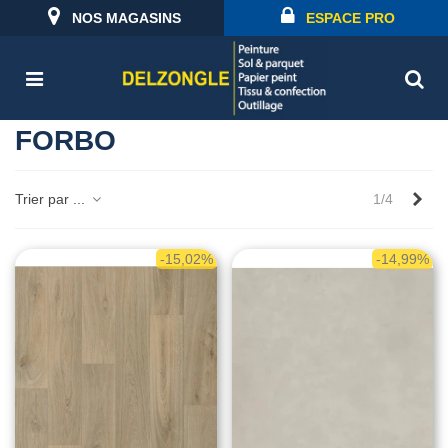
NOS MAGASINS
ESPACE PRO
FORBO
Sui
Trier par ...
1/4
-15,02%
-14,99%