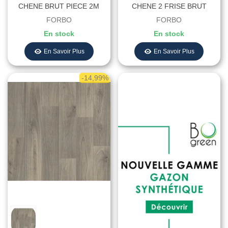
CHENE BRUT PIECE 2M
CHENE 2 FRISE BRUT
STK - Largeur 2 Mètres
COUPE 2M STK - Largeur 2
FORBO
FORBO
Mètres
En stock
En stock
En Savoir Plus
En Savoir Plus
-14,99%