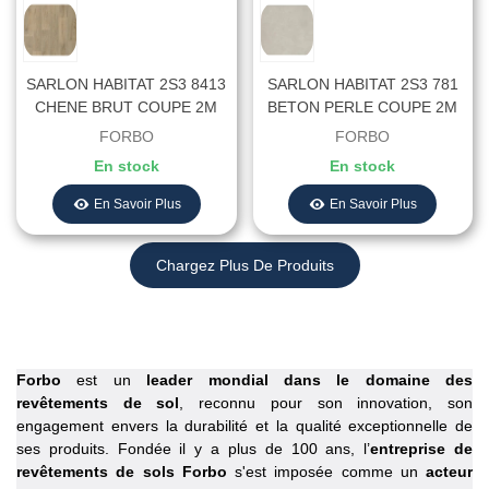
SARLON HABITAT 2S3 8413
SARLON HABITAT 2S3 781
CHENE BRUT COUPE 2M
BETON PERLE COUPE 2M
STK - Largeur 2 Mètres
STK - Largeur 2 Mètres
FORBO
FORBO
En stock
En stock
En Savoir Plus
En Savoir Plus
Chargez Plus De Produits
Forbo
est un
leader mondial dans le domaine des
revêtements de sol
, reconnu pour son innovation, son
engagement envers la durabilité et la qualité exceptionnelle de
ses produits. Fondée il y a plus de 100 ans, l’
entreprise de
revêtements de sols Forbo
s'est imposée comme un
acteur