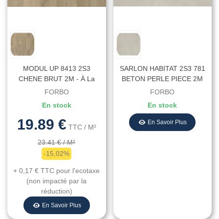
MODUL UP 8413 2S3
SARLON HABITAT 2S3 781
CHENE BRUT 2M - À La
BETON PERLE PIECE 2M
Coupe - Largeur 2 Mètres
STK - Largeur 2 Mètres
FORBO
FORBO
En stock
En stock
19.89 €
En Savoir Plus
TTC
/ M²
23.41 €
/ M²
-15,02%
+ 0,17 €
TTC
pour l'ecotaxe
(non impacté par la
réduction)
En Savoir Plus