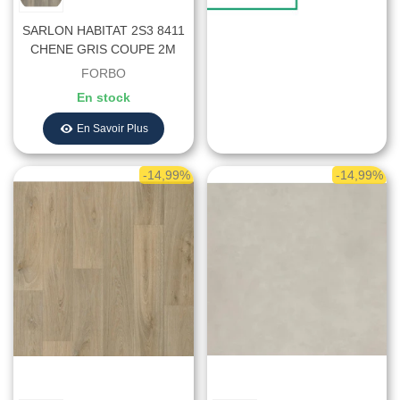
SARLON HABITAT 2S3 8411
CHENE GRIS COUPE 2M
STK - Largeur 2 Mètres
FORBO
En stock
En Savoir Plus
-14,99%
-14,99%