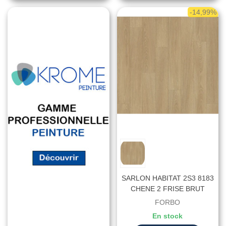
-14,99%
SARLON HABITAT 2S3 8183
CHENE 2 FRISE BRUT
PIECE 2M STK - Largeur 2
FORBO
Mètres
En stock