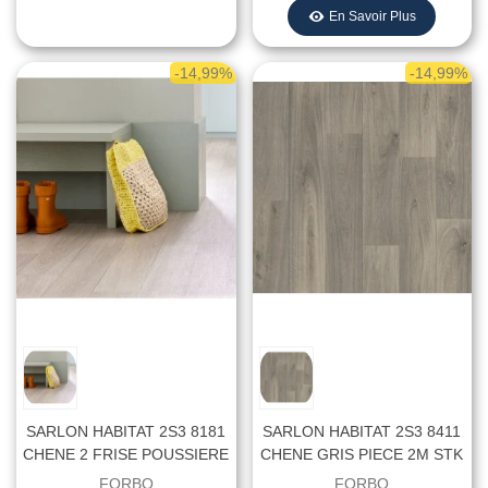
En Savoir Plus
-14,99%
-14,99%
SARLON HABITAT 2S3 8181
SARLON HABITAT 2S3 8411
CHENE 2 FRISE POUSSIERE
CHENE GRIS PIECE 2M STK
PIECE 2M STK - Largeur 2
- Largeur 2 Mètres
FORBO
FORBO