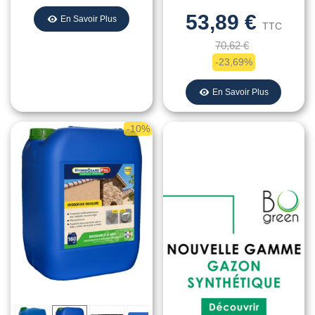
53,89 €
En Savoir Plus
TTC
70,62 €
-23,69%
En Savoir Plus
-10%