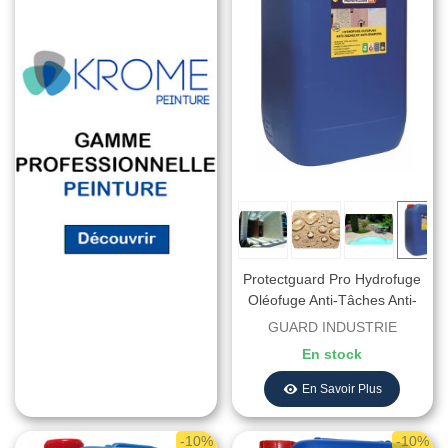
Protectguard Pro Hydrofuge
Oléofuge Anti-Tâches Anti-
Graffitis Intérieur Extérieur
GUARD INDUSTRIE
En stock
En Savoir Plus
-10%
-10%