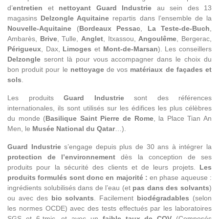
d’
entretien
et
nettoyant Guard Industrie
au sein des 13
magasins
Delzongle Aquitaine
repartis dans l’ensemble de la
Nouvelle-Aquitaine
(
Bordeaux Pessac
,
La Teste-de-Buch
,
Ambarès,
Brive
, Tulle,
Anglet
, Itxassou,
Angoulême
, Bergerac,
Périgueux
, Dax,
Limoges
et
Mont-de-Marsan
). Les conseillers
Delzongle
seront là pour vous accompagner dans le choix du
bon produit pour le
nettoyage
de vos
matériaux de façades et
sols
.
Les produits
Guard Industrie
sont des références
internationales, ils sont utilisés sur les édifices les plus célèbres
du monde (
Basilique Saint Pierre de Rome
, la Place Tian An
Men, le
Musée National du Qatar
…).
Guard Industrie
s’engage depuis plus de 30 ans à intégrer la
protection de l’environnement
dès la conception de ses
produits pour la sécurité des clients et de leurs projets.
Les
produits formulés sont donc en majorité :
en phase aqueuse :
ingrédients solubilisés dans de l’eau (et
pas dans des solvants
)
ou avec des
bio solvants
. Facilement
biodégradables
(selon
les normes OCDE) avec des tests effectués par les laboratoires
SGS et 6-tmic, et avec un
faible taux de COV
(Composés