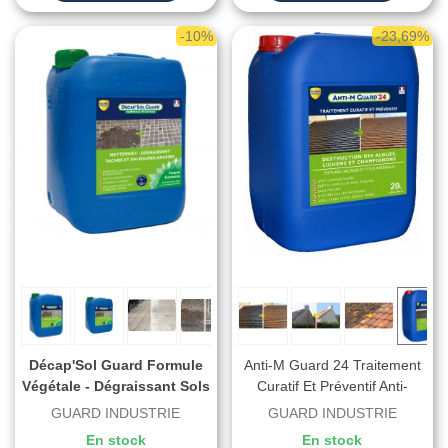
-10%
-23,69%
Décap'Sol Guard Formule
Anti-M Guard 24 Traitement
Végétale - Dégraissant Sols
Curatif Et Préventif Anti-
Biosourcé
Mousse Anti Dépôt Vert
GUARD INDUSTRIE
GUARD INDUSTRIE
En stock
En stock