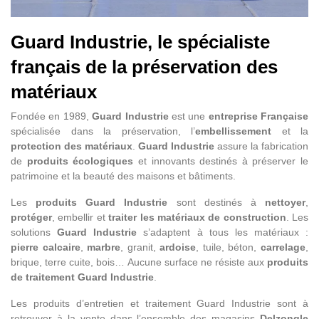
Guard Industrie, le spécialiste
français de la préservation des
matériaux
Fondée en 1989,
Guard Industrie
est une
entreprise Française
spécialisée dans la préservation, l’
embellissement
et la
protection des matériaux
.
Guard Industrie
assure la fabrication
de
produits écologiques
et innovants destinés à préserver le
patrimoine et la beauté des maisons et bâtiments.
Les
produits Guard Industrie
sont destinés à
nettoyer
,
protéger
, embellir et
traiter les matériaux de construction
. Les
solutions
Guard Industrie
s’adaptent à tous les matériaux :
pierre calcaire
,
marbre
, granit,
ardoise
, tuile, béton,
carrelage
,
brique, terre cuite, bois… Aucune surface ne résiste aux
produits
de traitement Guard Industrie
.
Les produits d’entretien et traitement Guard Industrie sont à
retrouver à la vente dans l’ensemble des magasins
Delzongle