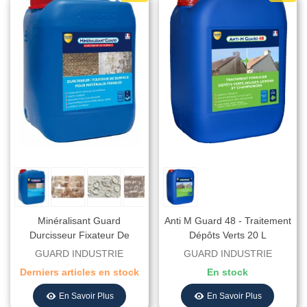
Minéralisant Guard
Anti M Guard 48 - Traitement
Durcisseur Fixateur De
Dépôts Verts 20 L
Surface Matériaux Friables
GUARD INDUSTRIE
GUARD INDUSTRIE
Derniers articles en stock
En stock
En Savoir Plus
En Savoir Plus