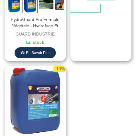
HydroGuard Pro Formule
Végétale - Hydrofuge Et
Imperméabilisant
GUARD INDUSTRIE
En stock
En Savoir Plus
-10%