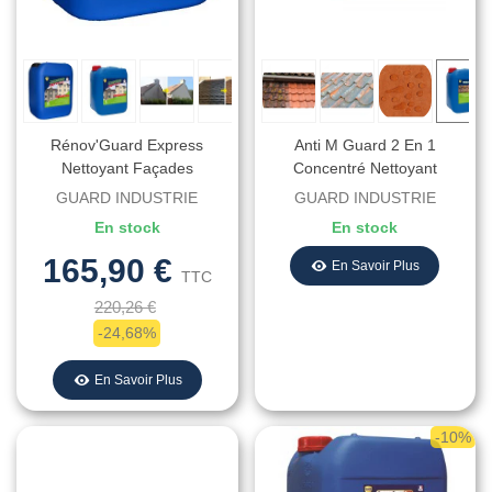
Rénov'Guard Express
Anti M Guard 2 En 1
Nettoyant Façades
Concentré Nettoyant
Concentré Surpuissant Tous
Fongicide Hydrofuge
GUARD INDUSTRIE
GUARD INDUSTRIE
Matériaux
En stock
En stock
165,90 €
En Savoir Plus
TTC
220,26 €
-24,68%
En Savoir Plus
-10%