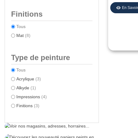
En Savoir
Bois
(4)
Finitions
Ciment
(5)
Portes
(2)
Tous
Sols
(1)
Mat
(8)
Briques
(3)
Métaux
(3)
Type de peinture
Plâtre
(3)
Tous
PVC
(3)
Acrylique
(3)
Surfaces peintes
(3)
Alkyde
(1)
Murs/Murettes/Façades..
(2)
Impressions
(4)
Finitions
(3)