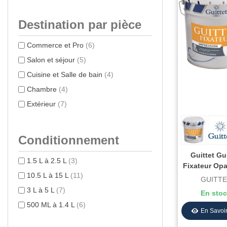
Destination par pièce
Commerce et Pro
(6)
Salon et séjour
(5)
Cuisine et Salle de bain
(4)
Chambre
(4)
Extérieur
(7)
Conditionnement
Guittet Gu
1.5 L à 2.5 L
(3)
Fixateur Opa
10.5 L à 15 L
(11)
De Fonds F
GUITT
Et Sol
3 L à 5 L
(7)
En sto
500 ML à 1.4 L
(6)
En Savoir