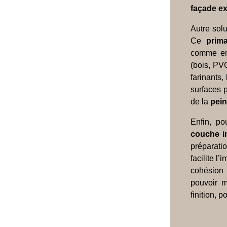
façade ex
Autre sol
Ce
prima
comme en 
(bois, PVC
farinants,
surfaces 
de la
pein
Enfin, po
couche i
préparati
facilite l
cohésion
pouvoir m
finition, 