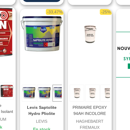
-33,47%
-25%
e
Levis Saptolite
PRIMAIRE EPOXY
Isolant
Hydro Pliolite
94AH INCOLORE
er BIN
EUM
Peinture Mate Pour
LEVIS
HAGHEBAERT
Façades
ck
FREMAUX
En stock