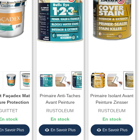
et Façadex Mat
Primaire Anti-Taches
Primaire Isolant Avant
ure Protection
Avant Peinture
Peinture Zinsser
es Neuves Ou
Zinsser Bulls Eye 1-
Cover Stain Blanc
GUITTET
RUSTOLEUM
RUSTOLEUM
nciennes
2-3 Plus - Blanc
En stock
En stock
En stock
En Savoir Plus
En Savoir Plus
En Savoir Plus