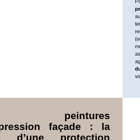
Po
pe
au
te
re
(o
me
as
ag
d
vo
s peintures
pression façade : la
e d’une protection