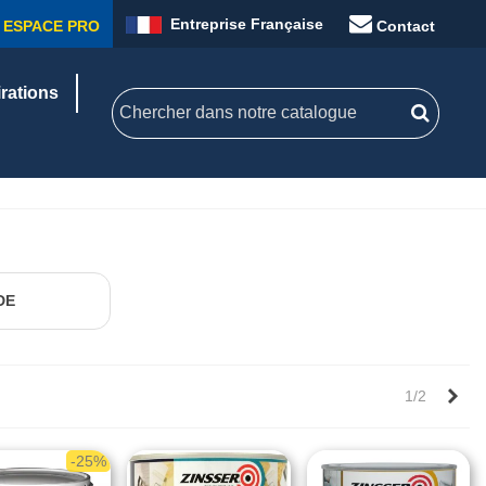
Entreprise Française
ESPACE PRO
Contact
irations
E
DE
Sui
1/2
-25%