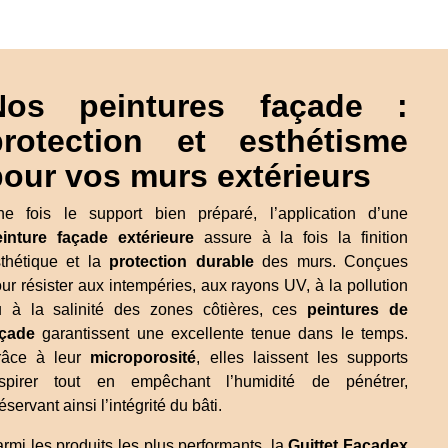
Nos peintures façade :
protection et esthétisme
pour vos murs extérieurs
e fois le support bien préparé, l’application d’une
einture façade extérieure
assure à la fois la finition
thétique et la
protection durable
des murs. Conçues
ur résister aux intempéries, aux rayons UV, à la pollution
u à la salinité des zones côtières, ces
peintures de
açade
garantissent une excellente tenue dans le temps.
râce à leur
microporosité
, elles laissent les supports
espirer tout en empêchant l’humidité de pénétrer,
éservant ainsi l’intégrité du bâti.
rmi les produits les plus performants, la
Guittet Façadex