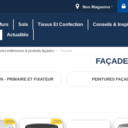
Nos Magasins
Murs
Sols
Tissus Et Confection
Conseils & Insp
Actualités
ures extérieures & produits façades
>
Façade
FAÇAD
N - PRIMAIRE ET FIXATEUR
PEINTURES FAÇA
-25%
-25%