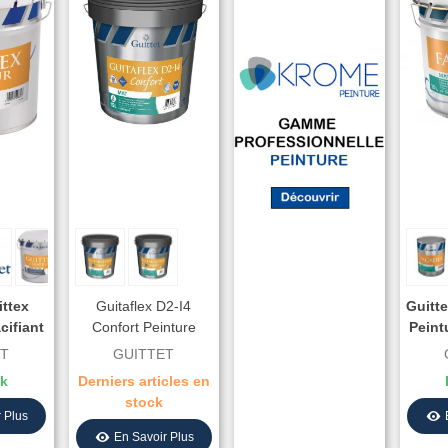
ittex
Guitaflex D2-I4
Guitt
cifiant
Confort Peinture
Peint
açades
Façade Polyvalente
Façad
ET
GUITTET
s
A
ck
Derniers articles en
stock
 Plus
En Savoir Plus