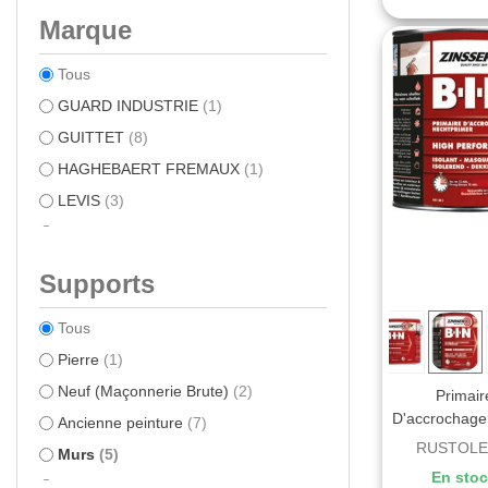
Marque
Tous
GUARD INDUSTRIE
(1)
GUITTET
(8)
HAGHEBAERT FREMAUX
(1)
LEVIS
(3)
RUSTOLEUM
(3)
Supports
Tous
Pierre
(1)
Neuf (Maçonnerie Brute)
(2)
Primair
D'accrochage 
Ancienne peinture
(7)
Taches Zinss
RUSTOL
Murs
(5)
En sto
Béton
(10)