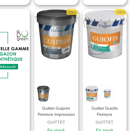
-25%
-25%
Guittet Guiprim
Guittet Guiofix
Peinture Impression
Peinture
Façade Acrylique
D’impression
GUITTET
GUITTET
Opacifiant - Blanc
Opacifiante Façade
En stock
En stock