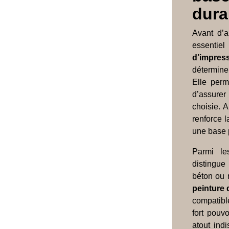
dura
Avant d’
essentie
d’impres
détermine p
Elle perm
d’assurer
choisie. 
renforce 
une base p
Parmi le
distingue
béton ou 
peinture 
compatibl
fort pouvo
atout ind