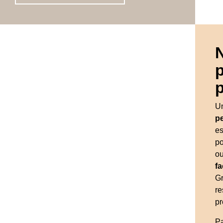
Un
p
es
po
o
f
G
r
pr
Pa