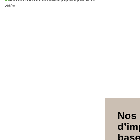
No
d’im
bas