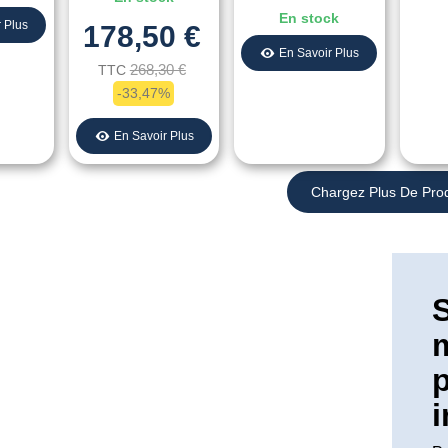
En stock
 Plus
178,50 €
En Savoir Plus
268,30 €
TTC
-33,47%
En Savoir Plus
Chargez Plus De Prod
S
m