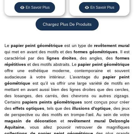
En Savoir Plus
En Savoir Plus
Chargez Plus De Produits
Le
papier peint géométrique
est un type de
revêtement mural
qui met en avant des motifs et des
formes géométriques
. Il est
caractérisé par des
lignes droites
, des angles, des
formes
répétitives
et des motifs abstraits. Le
papier peint géométrique
offre une esthétique moderne, contemporaine et souvent
audacieuse à votre intérieur. L’avantage du
papier peint
géométrique
est qu’il va offrir une large variété de motifs en
mettant en avant aussi bien des lignes droites que des cercles,
des losanges, des carrés, des chevrons ou autres zigzags.
Certains
papiers peints géométriques
sont conçus pour créer
des
effets optiques
, tels que des
illusions d'optique
, des jeux
de perspective ou des motifs en trompe-l'œil. Au sein de votre
magasin de décoration
et
revêtement mural Delzongle
Aquitaine
, vous allez pouvoir retrouver de magnifiques
collections de papier peint géométrique
des plus grands