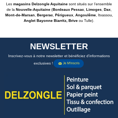
Les
magasins Delzongle Aquitaine
sont situés sur l’ensemble
de la
Nouvelle-Aquitaine
(
Bordeaux Pessac
,
Limoges
,
Dax
,
Mont-de-Marsan
,
Bergerac
,
Périgueux
,
Angoulême
, Itxassou,
Anglet Bayonne Biarritz,
Brive
ou Tulle).
NEWSLETTER
Inscrivez-vous à notre newsletter et bénéficiez d'informations
exclusives !
Je M'inscris