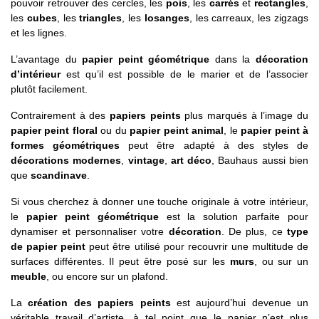
pouvoir retrouver des cercles, les
pois
, les
carrés
et
rectangles
,
les
cubes
, les
triangles
, les
losanges
, les carreaux, les zigzags
et les lignes.
L’avantage du
papier peint géométrique
dans la
décoration
d’intérieur
est qu’il est possible de le marier et de l’associer
plutôt facilement.
Contrairement à des
papiers peints
plus marqués à l’image du
papier peint floral
ou du
papier peint animal
, le
papier peint à
formes géométriques
peut être adapté à des styles de
décorations modernes
,
vintage
,
art déco
, Bauhaus aussi bien
que
scandinave
.
Si vous cherchez à donner une touche originale à votre intérieur,
le
papier peint géométrique
est la solution parfaite pour
dynamiser et personnaliser votre
décoration
. De plus, ce
type
de papier peint
peut être utilisé pour recouvrir une multitude de
surfaces différentes. Il peut être posé sur les
murs
, ou sur un
meuble
, ou encore sur un plafond.
La
création des papiers peints
est aujourd’hui devenue un
véritable travail d’artiste, à tel point que le papier n’est plus