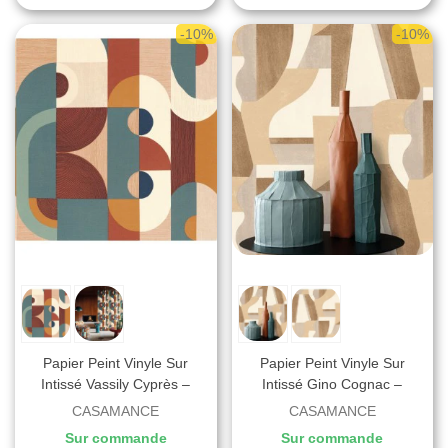
-10%
-10%
Papier Peint Vinyle Sur
Papier Peint Vinyle Sur
Intissé Vassily Cyprès –
Intissé Gino Cognac –
Mouvements De Casamance
Mouvements De Casamance
CASAMANCE
CASAMANCE
- Réf. 75990100
- Réf. 76001222
Sur commande
Sur commande