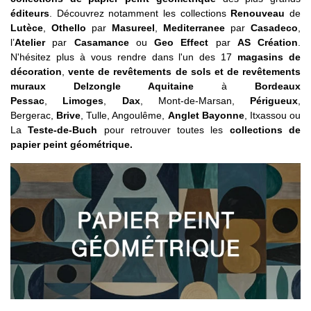
éditeurs
. Découvrez notamment les collections
Renouveau
de
Lutèce
,
Othello
par
Masureel
,
Mediterranee
par
Casadeco
,
l’
Atelier
par
Casamance
ou
Geo Effect
par
AS Création
.
N'hésitez plus à vous rendre dans l'un des 17
magasins de
décoration
,
vente de revêtements de sols et de revêtements
muraux Delzongle Aquitaine
à
Bordeaux
Pessac
,
Limoges
,
Dax
, Mont-de-Marsan,
Périgueux
,
Bergerac,
Brive
, Tulle, Angoulême,
Anglet Bayonne
, Itxassou ou
La
Teste-de-Buch
pour retrouver toutes les
collections de
papier peint géométrique.