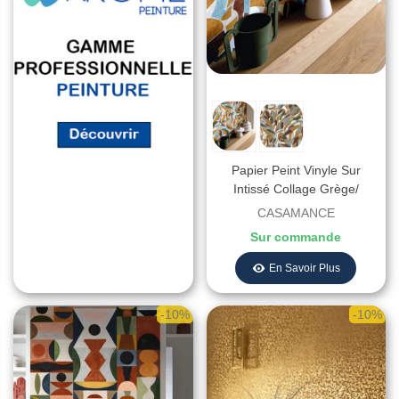
Papier Peint Vinyle Sur
Intissé Collage Grège/
Moutarde – L’Atelier De
CASAMANCE
Casamance - Réf. 75553874
Sur commande
En Savoir Plus
-10%
-10%