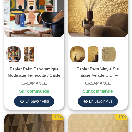
Papier Peint Panoramique
Papier Peint Vinyle Sur
Modelage Terracotta / Sable
Intissé Veladero Or –
– L’Atelier De Casamance -
Textures Métalliques De
CASAMANCE
CASAMANCE
Réf. 75564180 - 204 X 300
Casamance - Réf. 75740202
Sur commande
Sur commande
CM
En Savoir Plus
En Savoir Plus
-10%
-10%