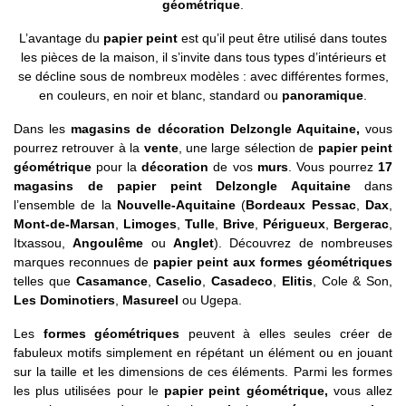
géométrique
.
L’avantage du
papier peint
est qu’il peut être utilisé dans toutes
les pièces de la maison, il s’invite dans tous types d’intérieurs et
se décline sous de nombreux modèles : avec différentes formes,
en couleurs, en noir et blanc, standard ou
panoramique
.
Dans les
magasins de décoration Delzongle Aquitaine,
vous
pourrez retrouver à la
vente
, une large sélection de
papier peint
géométrique
pour la
décoration
de vos
murs
. Vous pourrez
17
magasins de papier peint Delzongle Aquitaine
dans
l’ensemble de la
Nouvelle-Aquitaine
(
Bordeaux Pessac
,
Dax
,
Mont-de-Marsan
,
Limoges
,
Tulle
,
Brive
,
Périgueux
,
Bergerac
,
Itxassou,
Angoulême
ou
Anglet
). Découvrez de nombreuses
marques reconnues de
papier peint aux formes géométriques
telles que
Casamance
,
Caselio
,
Casadeco
,
Elitis
, Cole & Son,
Les Dominotiers
,
Masureel
ou Ugepa.
Les
formes géométriques
peuvent à elles seules créer de
fabuleux motifs simplement en répétant un élément ou en jouant
sur la taille et les dimensions de ces éléments. Parmi les formes
les plus utilisées pour le
papier peint géométrique,
vous allez