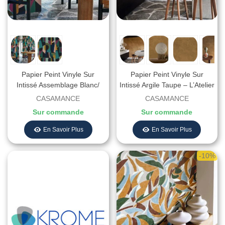
Papier Peint Vinyle Sur
Papier Peint Vinyle Sur
Intissé Assemblage Blanc/
Intissé Argile Taupe – L’Atelier
Multicolore – L’Atelier De
De Casamance - Réf.
CASAMANCE
CASAMANCE
Casamance - Réf. 75460508
75492038
Sur commande
Sur commande
En Savoir Plus
En Savoir Plus
-10%