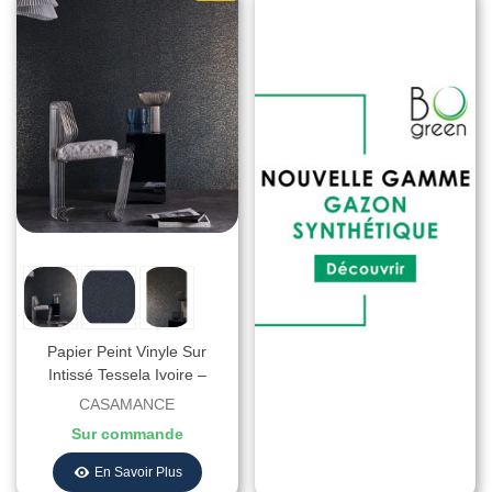
Papier Peint Vinyle Sur
Intissé Tessela Ivoire –
Textures Métalliques De
CASAMANCE
Casamance - Réf.
Sur commande
B75042660
En Savoir Plus