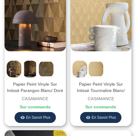
Papier Peint Vinyle Sur
Papier Peint Vinyle Sur
Intissé Parangon Blanc/ Doré
Intissé Tourmaline Blanc/
– Textures Métalliques De
Doré – Textures Métalliques
CASAMANCE
CASAMANCE
Casamance - Réf. 75770508
De Casamance - Réf.
Sur commande
Sur commande
75781324
En Savoir Plus
En Savoir Plus
-10%