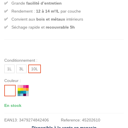
Grande
facilité d’entretien
Rendement :
12 à 14 m²/L
par couche
Convient aux
bois et métaux
intérieurs
Séchage rapide et
recouvrable 5h
Conditionnement :
1L
3L
10L
Couleur :
MISE
BLANC
A
LA
En stock
TEINTE
EAN13:
3479274842406
Reference:
45202610
Disponible à la vente en magasin