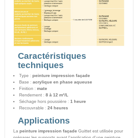
Caractéristiques
techniques
Type :
peinture impression façade
Base :
acrylique en phase aqueuse
Finition :
mate
Rendement :
8 à 12 m²/L
Séchage hors poussière :
1 heure
Recouvrable :
24 heures
Applications
La
peinture impression façade
Guittet est utilisée pour
préparer les supports avant l’application d’une peinture