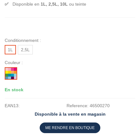
Disponible en
1L, 2,5L, 10L
ou teinte
Conditionnement :
1L
2,5L
Couleur :
MISE
A
LA
En stock
TEINTE
EAN13:
Reference:
46500270
Disponible à la vente en magasin
ME RENDRE EN BOUTIQUE