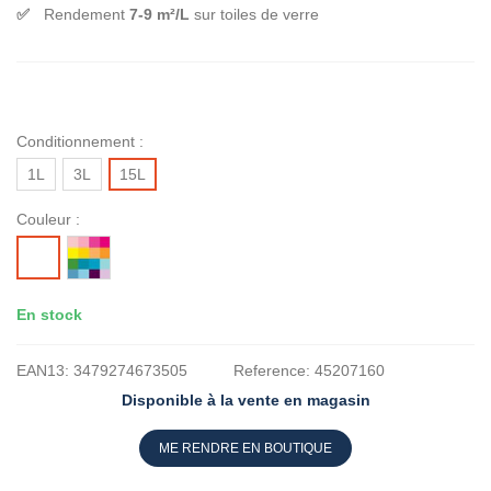
Rendement
7-9 m²/L
sur toiles de verre
Conditionnement :
1L
3L
15L
Couleur :
MISE
BLANC
A
LA
En stock
TEINTE
EAN13:
3479274673505
Reference:
45207160
Disponible à la vente en magasin
ME RENDRE EN BOUTIQUE