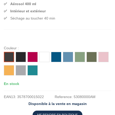
Aérosol 400 ml
Intérieur et extérieur
Séchage au toucher 40 min
Couleur :
NOIR
FRAMBOISE
BLANC
BLEU
BLEU
GRIS
KAKI
ROSE
ANTHRACITE
MAT
MAT
ATLANTIQUE
PASTEL
VERT
PASTEL
SAFRAN
SAUGE
TURQUOISE
En stock
EAN13:
3578700015022
Reference:
53080000AM
Disponible à la vente en magasin