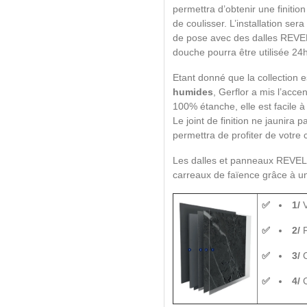
permettra d’obtenir une finitio
de coulisser. L’installation ser
de pose avec des dalles REVELA
douche pourra être utilisée 24
Etant donné que la collection 
humides
, Gerflor a mis l’acce
100% étanche, elle est facile à
Le joint de finition ne jaunira
permettra de profiter de votr
Les dalles et panneaux REVE
carreaux de faïence grâce à u
1/
V
2/
F
3/
C
4/
C