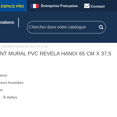
Entreprise Française
ESPACE PRO
Contact
irations
VC REVELA Hanoi 65 cm x 37,5 cm
T MURAL PVC REVELA HANOI 65 CM X 37,5
anoi
èces humides
cm
 :
8 dalles