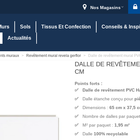
Nos Magasins
Murs
Sols
Tissus Et Confection
Conseils & Insp
Actualités
nts muraux
>
Revêtement mural revela gerflor
>
Dalle de revêtement mural P
DALLE DE REVÊTEMEN
CM
Points forts :
Dalle de revêtement PVC H
Dalle étanche conçu pour
pi
Dimensions :
65 cm x 37,5 
Nombre de dalles par paquet
M² par paquet :
1,95 m²
Dalle
100% recyclable