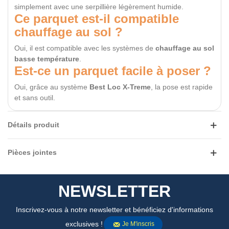
simplement avec une serpillière légèrement humide.
Ce parquet est-il compatible
chauffage au sol ?
Oui, il est compatible avec les systèmes de
chauffage au sol
basse température
.
Est-ce un parquet facile à poser ?
Oui, grâce au système
Best Loc X-Treme
, la pose est rapide
et sans outil.
Détails produit
Pièces jointes
NEWSLETTER
Inscrivez-vous à notre newsletter et bénéficiez d'informations
exclusives !
Je M'inscris