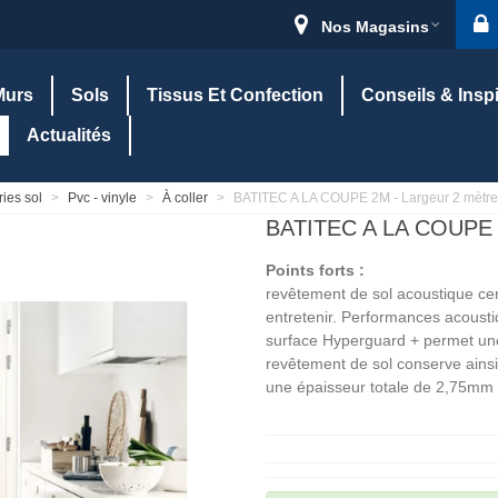
Nos Magasins
Murs
Sols
Tissus Et Confection
Conseils & Insp
Actualités
ies sol
>
Pvc - vinyle
>
À coller
>
BATITEC A LA COUPE 2M - Largeur 2 mètre
BATITEC A LA COUPE
Points forts :
revêtement de sol acoustique ce
entretenir. Performances acousti
surface Hyperguard + permet une 
revêtement de sol conserve ainsi 
une épaisseur totale de 2,75mm