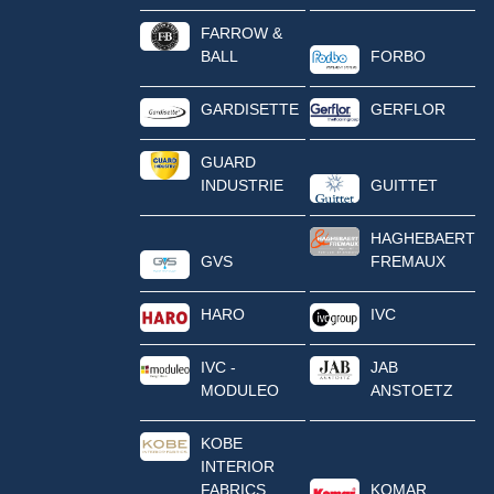
FARROW &
BALL
FORBO
GARDISETTE
GERFLOR
GUARD
INDUSTRIE
GUITTET
HAGHEBAERT
GVS
FREMAUX
HARO
IVC
IVC -
JAB
MODULEO
ANSTOETZ
KOBE
INTERIOR
FABRICS
KOMAR