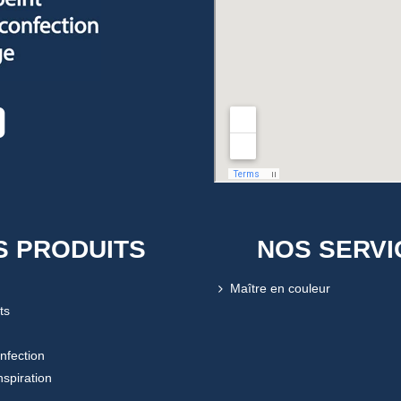
S PRODUITS
NOS SERVI
Maître en couleur
ts
onfection
nspiration