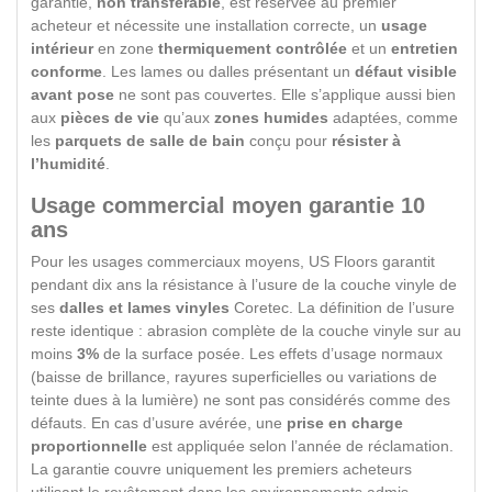
garantie,
non transférable
, est réservée au premier
acheteur et nécessite une installation correcte, un
usage
intérieur
en zone
thermiquement contrôlée
et un
entretien
conforme
. Les lames ou dalles présentant un
défaut visible
avant pose
ne sont pas couvertes. Elle s’applique aussi bien
aux
pièces de vie
qu’aux
zones humides
adaptées, comme
les
parquets de salle de bain
conçu pour
résister à
l’humidité
.
Usage commercial moyen garantie 10
ans
Pour les usages commerciaux moyens, US Floors garantit
pendant dix ans la résistance à l’usure de la couche vinyle de
ses
dalles et lames vinyles
Coretec. La définition de l’usure
reste identique : abrasion complète de la couche vinyle sur au
moins
3%
de la surface posée. Les effets d’usage normaux
(baisse de brillance, rayures superficielles ou variations de
teinte dues à la lumière) ne sont pas considérés comme des
défauts. En cas d’usure avérée, une
prise en charge
proportionnelle
est appliquée selon l’année de réclamation.
La garantie couvre uniquement les premiers acheteurs
utilisant le revêtement dans les environnements admis