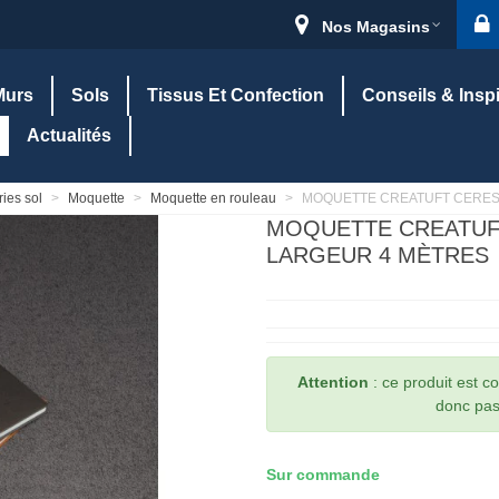
Nos Magasins
Murs
Sols
Tissus Et Confection
Conseils & Insp
Actualités
ies sol
>
Moquette
>
Moquette en rouleau
>
MOQUETTE CREATUFT CERES AC
MOQUETTE CREATUFT
LARGEUR 4 MÈTRES
Attention
: ce produit est 
donc pas 
Sur commande