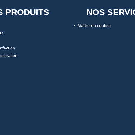
S PRODUITS
NOS SERVI
Maître en couleur
ts
onfection
nspiration