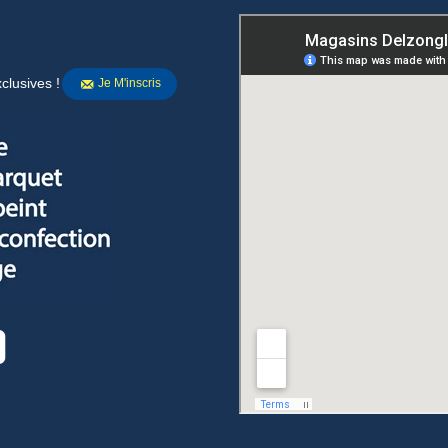
clusives !
Je M'inscris