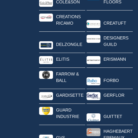
COLE&SON
FLOORS
CREATIONS
RICAMO
CREATUFT
DESIGNERS
DELZONGLE
GUILD
ELITIS
ERISMANN
FARROW &
BALL
FORBO
GARDISETTE
GERFLOR
GUARD
INDUSTRIE
GUITTET
HAGHEBAERT
GVS
FREMAUX