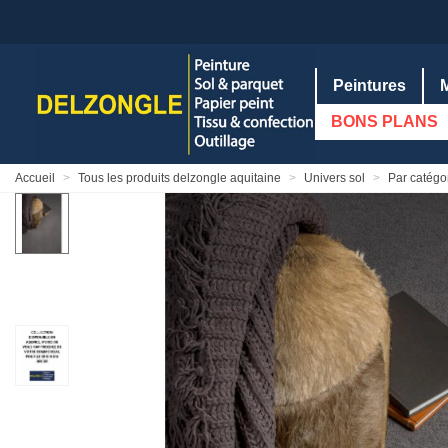
Peintures
BONS PLANS
Accueil
>
Tous les produits delzongle aquitaine
>
Univers sol
>
Par catégor