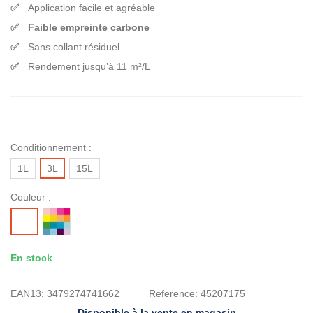
Application facile et agréable
Faible empreinte carbone
Sans collant résiduel
Rendement jusqu’à 11 m²/L
Conditionnement :
1L
3L
15L
Couleur :
MISE
BLANC
A
LA
En stock
TEINTE
EAN13:
3479274741662
Reference:
45207175
Disponible à la vente en magasin