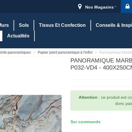
Nos Magasins
Murs
Sols
Tissus Et Confection
Conseils & Insp
Actualités
eints panoramiques
>
Papier peint panoramique à l'infini
>
Panoramique Marble
PANORAMIQUE MARBL
P032-VD4 - 400X250C
Attention
: ce produit est 
donc pas 
Sur commande