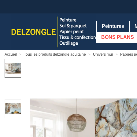
Peintures
BONS PLANS
Accueil
>
Tous les produits delzongle aquitaine
>
Univers mur
>
Papiers p