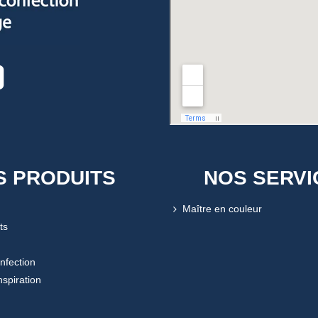
S PRODUITS
NOS SERVI
Maître en couleur
ts
onfection
nspiration