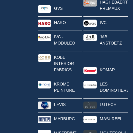
HAGHEBAERT
GVS
FREMAUX
HARO
IVC
IVC -
JAB
MODULEO
ANSTOETZ
KOBE
INTERIOR
FABRICS
KOMAR
KROME
LES
PEINTURE
DOMINOTIERS
LEVIS
LUTECE
MARBURG
MASUREEL
MISSPRINT
MONTECOLINO