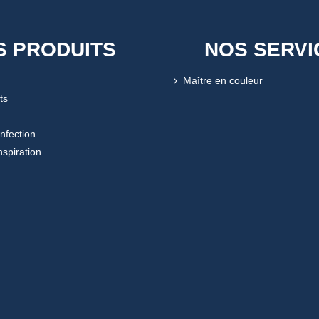
S PRODUITS
NOS SERVI
Maître en couleur
ts
onfection
nspiration