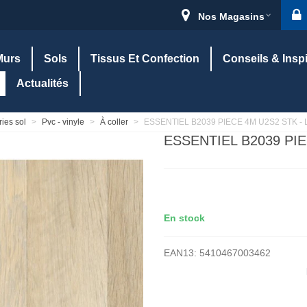
Nos Magasins
Murs
Sols
Tissus Et Confection
Conseils & Insp
Actualités
ies sol
>
Pvc - vinyle
>
À coller
>
ESSENTIEL B2039 PIECE 4M U2S2 STK - L
ESSENTIEL B2039 PI
En stock
EAN13:
5410467003462