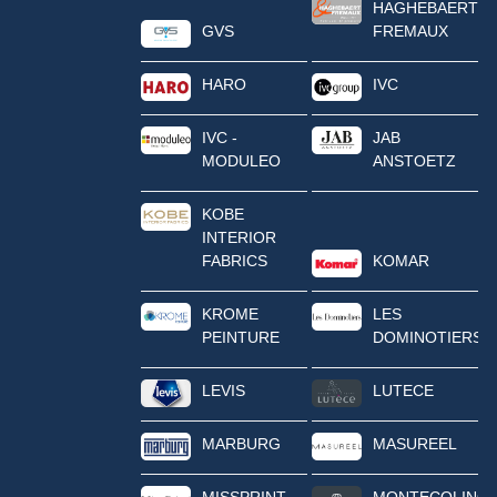
HAGHEBAERT
GVS
FREMAUX
HARO
IVC
IVC -
JAB
MODULEO
ANSTOETZ
KOBE
INTERIOR
FABRICS
KOMAR
KROME
LES
PEINTURE
DOMINOTIERS
LEVIS
LUTECE
MARBURG
MASUREEL
MISSPRINT
MONTECOLINO