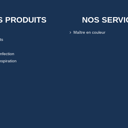
S PRODUITS
NOS SERVI
Maître en couleur
ts
onfection
nspiration