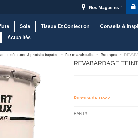
Nos Magasins
Murs
Sols
Tissus Et Confection
Conseils & Insp
Actualités
ures extérieures & produits façades
>
Fer et antirouille
>
Bardages
>
REVABA
REVABARDAGE TEINT
Rupture de stock
EAN13: