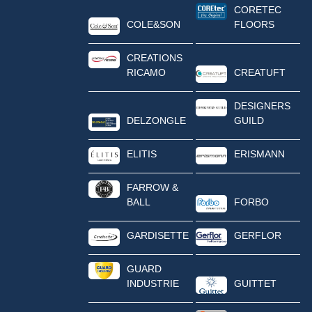
CORETEC
COLE&SON
FLOORS
CREATIONS
RICAMO
CREATUFT
DESIGNERS
DELZONGLE
GUILD
ELITIS
ERISMANN
FARROW &
BALL
FORBO
GARDISETTE
GERFLOR
GUARD
INDUSTRIE
GUITTET