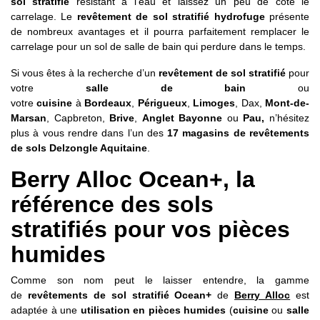
sol stratifié
résistant à l'eau et laissez un peu de côté le
carrelage. Le
revêtement de sol stratifié hydrofuge
présente
de nombreux avantages et il pourra parfaitement remplacer le
carrelage pour un sol de salle de bain qui perdure dans le temps.
Si vous êtes à la recherche d’un
revêtement de sol stratifié
pour
votre
salle de bain
ou
votre
cuisine
à
Bordeaux
,
Périgueux
,
Limoges
, Dax,
Mont-de-
Marsan
, Capbreton,
Brive
,
Anglet Bayonne
ou
Pau,
n’hésitez
plus à vous rendre dans l’un des
17 magasins de revêtements
de sols Delzongle Aquitaine
.
Berry Alloc Ocean+, la
référence des sols
stratifiés pour vos pièces
humides
Comme son nom peut le laisser entendre, la gamme
de
revêtements de sol stratifié Ocean+
de
Berry Alloc
est
adaptée à une
utilisation en pièces humides
(
cuisine
ou
salle