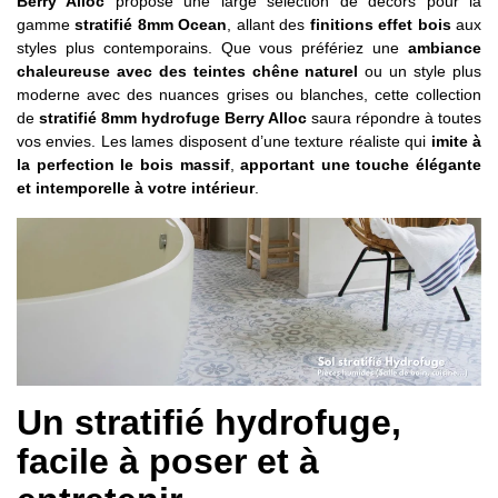
Berry Alloc
propose une large sélection de décors pour la
gamme
stratifié 8mm Ocean
, allant des
finitions effet bois
aux
styles plus contemporains. Que vous préfériez une
ambiance
chaleureuse avec des teintes chêne naturel
ou un style plus
moderne avec des nuances grises ou blanches, cette collection
de
stratifié 8mm hydrofuge Berry Alloc
saura répondre à toutes
vos envies. Les lames disposent d’une texture réaliste qui
imite à
la perfection le bois massif
,
apportant une touche élégante
et intemporelle à votre intérieur
.
Un stratifié hydrofuge,
facile à poser et à