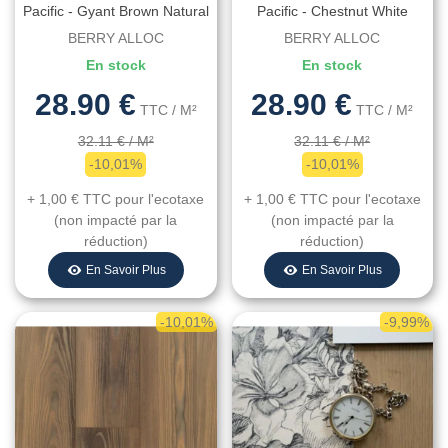
Pacific - Gyant Brown Natural
Pacific - Chestnut White
B4112 - 1288 Mm X 190 Mm
B6201 - 1288 Mm X 190 Mm
BERRY ALLOC
BERRY ALLOC
X 8 Mm
X 8 Mm
En stock
En stock
28.90 €
28.90 €
TTC
/ M²
TTC
/ M²
32.11 €
/ M²
32.11 €
/ M²
-10,01%
-10,01%
+ 1,00 €
TTC
pour l'ecotaxe
+ 1,00 €
TTC
pour l'ecotaxe
(non impacté par la
(non impacté par la
réduction)
réduction)
En Savoir Plus
En Savoir Plus
-10,01%
-9,99%