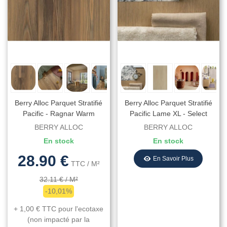
Berry Alloc Parquet Stratifié
Berry Alloc Parquet Stratifié
Pacific - Ragnar Warm
Pacific Lame XL - Select
Natural B8524 - 1288 Mm X
Sand Natural B8321 - 2038
BERRY ALLOC
BERRY ALLOC
190 Mm X 8 Mm
Mm X 241 Mm X 8 Mm
En stock
En stock
28.90 €
En Savoir Plus
TTC
/ M²
32.11 €
/ M²
-10,01%
+ 1,00 €
TTC
pour l'ecotaxe
(non impacté par la