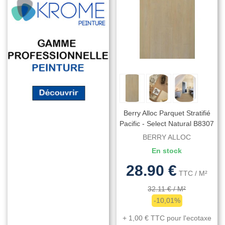
Berry Alloc Parquet Stratifié
Pacific - Select Natural B8307
- 1288 Mm X 190 Mm X 8
BERRY ALLOC
Mm
En stock
28.90 €
TTC
/ M²
32.11 €
/ M²
-10,01%
+ 1,00 €
TTC
pour l'ecotaxe