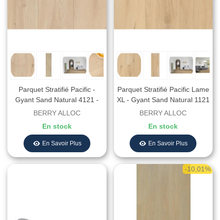
Parquet Stratifié Pacific -
Parquet Stratifié Pacific Lame
Gyant Sand Natural 4121 -
XL - Gyant Sand Natural 1121
Résistant À L'eau - 1288 X
- Résistant À L'eau - 2038 X
BERRY ALLOC
BERRY ALLOC
190 X 8 Mm
241 X 8 Mm
En stock
En stock
En Savoir Plus
En Savoir Plus
-10,01%