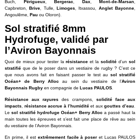
Buch,
Périgueux
,
Bergerac
,
Dax
,
Mont-de-Marsan
,
Capbreton,
Brive
, Tulle,
Limoges
, Itxassou,
Anglet Bayonne
,
Angoulême,
Pau
ou Oloron).
Sol stratifié 8mm
Hydrofuge, validé par
l’Aviron Bayonnais
Quoi de mieux pour tester la
résistance
et la
solidité
d’un
sol
stratifié
que de le poser dans un vestiaire de rugby ? C’est ce
que nous avons fait en faisant passer le test au
sol stratifié
Océan+ de Berry Alloc
au sein du vestiaire de l’
Aviron
Bayonnais Rugby
en compagnie de
Lucas PAULOS
.
Résistance aux rayures
des crampons,
solidité face aux
impacts
,
résistance accrue à l’humidité
et aux
gouttes d’eau
.
Le
sol stratifié hydrofuge Océan+ Berry Alloc
a passé haut la
main toutes les épreuves et s’est fait une place de rêve au sein
du vestiaire de l’Aviron Bayonnais.
En prime, il est
extrêmement facile à poser
et Lucas PAULOS