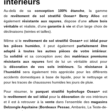
intérieurs
Au-delà de sa
conception 100% étanche
, la gamme
de
revêtement de sol stratifié Ocean+ Berry Alloc
est
également
résistante aux rayures
, dispose d’une
allure bois
véritable
et réaliste, d’une
garantie à vie
et d’un large choix de
déclinaisons (teintes et tailles).
Même si le
revêtement de sol stratifié Ocean+
est
idéal pour
les pièces humides
, il peut également
parfaitement être
adapté à toutes les autres pièces de votre intérieur
.
Sa
solidité
et sa conception avec des
matériaux premiums
résistants aux rayures
font de lui un véritable atout pour
la
décoration de vos sols intérieurs
. Sa
résistance à
l’humidité
sera également très appréciée pour les différents
accidents domestiques à base de liquide, pour le nettoyage et
pour les traces de chaussures humides les jours de pluie.
Pour résumer, le
parquet stratifié hydrofuge Ocean+
est
le
revêtement de sol idéal
pour la
décoration
de vos intérieurs
et il est à retrouver à la
vente
dans l’ensemble des
magasins
Delzongle Aquitaine
(
Bordeaux Pessac
, Ambarès, La Teste-de-