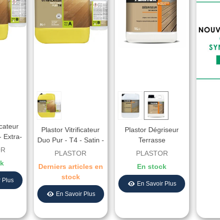
icateur
Plastor Vitrificateur
Plastor Dégriseur
- Extra-
Duo Pur - T4 - Satin -
Terrasse
t Brut
OR
Aspect Ciré
PLASTOR
PLASTOR
ck
Derniers articles en
En stock
stock
 Plus
En Savoir Plus
En Savoir Plus