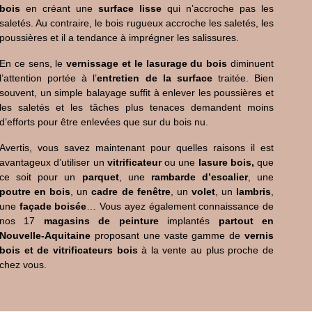
bois
en créant une
surface lisse
qui n’accroche pas les
saletés. Au contraire, le bois rugueux accroche les saletés, les
poussières et il a tendance à imprégner les salissures.
En ce sens, le
vernissage et le lasurage du bois
diminuent
l’attention portée à l’
entretien de la surface
traitée. Bien
souvent, un simple balayage suffit à enlever les poussières et
les saletés et les tâches plus tenaces demandent moins
d’efforts pour être enlevées que sur du bois nu.
Avertis, vous savez maintenant pour quelles raisons il est
avantageux d’utiliser un
vitrificateur
ou une
lasure bois,
que
ce soit pour un
parquet
, une
rambarde d’escalier
, une
poutre en bois
, un
cadre de fenêtre
, un
volet
, un
lambris
,
une
façade boisée
… Vous ayez également connaissance de
nos 17
magasins de peinture
implantés
partout en
Nouvelle-Aquitaine
proposant une vaste gamme de
vernis
bois et de vitrificateurs bois
à la vente au plus proche de
chez vous.