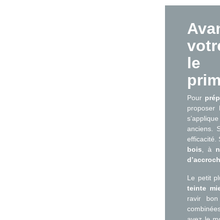
Avan
votr
le 
prim
Pour
prép
proposer
s’appliqu
anciens.
efficacité
bois
, à
n
d’accroch
Le petit 
teinte mi
ravir bo
combinées
avez le mo