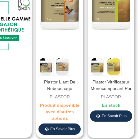
Plastor Liant De
Plastor Vitrificateur
Rebouchage
Monocomposant Pur
- T3 - Mono Extra-
PLASTOR
PLASTOR
Mat - Aspect Brut
Produit disponible
En stock
avec d'autres
En Savoir Plus
options
En Savoir Plus