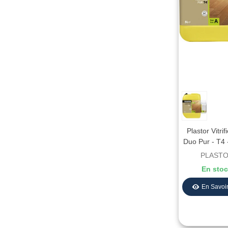
Plastor Vitrif
Duo Pur - T4 
Mat - Aspec
PLAST
En sto
En Savoir