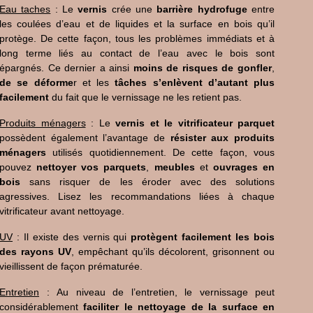
Eau taches
: Le
vernis
crée une
barrière hydrofuge
entre
les coulées d’eau et de liquides et la surface en bois qu’il
protège. De cette façon, tous les problèmes immédiats et à
long terme liés au contact de l’eau avec le bois sont
épargnés. Ce dernier a ainsi
moins de risques de gonfler
,
de se déforme
r et les
tâches s’enlèvent d’autant plus
facilement
du fait que le vernissage ne les retient pas.
Produits ménagers
: Le
vernis et le vitrificateur parquet
possèdent également l’avantage de
résister aux produits
ménagers
utilisés quotidiennement. De cette façon, vous
pouvez
nettoyer vos parquets
,
meubles
et
ouvrages en
bois
sans risquer de les éroder avec des solutions
agressives. Lisez les recommandations liées à chaque
vitrificateur avant nettoyage.
UV
: Il existe des vernis qui
protègent facilement les bois
des rayons UV
, empêchant qu’ils décolorent, grisonnent ou
vieillissent de façon prématurée.
Entretien
: Au niveau de l’entretien, le vernissage peut
considérablement
faciliter le nettoyage de la surface en