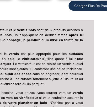
Chargez Plus De Prod
cateur
et le
vernis bois
sont deux produits destinés à
le bois
, ils s’appliquent en dernier temps
après le
t
, le
ponçage
, la
peinture
ou la
mise en teinte de la
ue le
vernis
est plus approprié pour les
surfaces
 en bois
, le
vitrificateur
s’utilise quant à lui plutôt
parquet
. Le vitrificateur est en réalité un vernis auquel
seurs sont ajoutés, lui conférant une haute résistance.
insi subir des chocs
sans se dégrader, c’est pourquoi
estine à une surface fortement sujette à l’usure et au
 quotidien telle qu’un parquet.
 besoins, vous pouvez vous tourner vers un
vernis
ou vers un
vitrificateur
si vous souhaitez assurer la
n de votre plancher en bois
. N’hésitez pas à vous