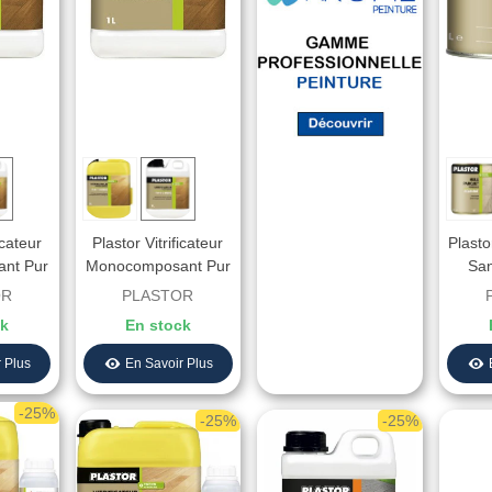
icateur
Plastor Vitrificateur
Plasto
nt Pur
Monocomposant Pur
Sa
atiné -
- T3 - Mono Mat -
Aqu
OR
PLASTOR
iré
Aspect Huilé
ck
En stock
 Plus
En Savoir Plus
-25%
-25%
-25%