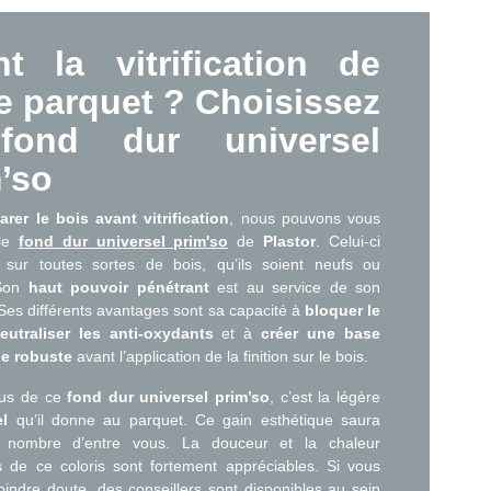
t la vitrification de
e parquet ? Choisissez
fond dur universel
’so
arer le bois avant vitrification
, nous pouvons vous
 le
fond dur universel prim'so
de
Plastor
. Celui-ci
e sur toutes sortes de bois, qu’ils soient neufs ou
 Son
haut pouvoir pénétrant
est au service de son
. Ses différents avantages sont sa capacité à
bloquer le
eutraliser les anti-oxydants
et à
créer une base
e robuste
avant l’application de la finition sur le bois.
plus de ce
fond dur universel prim’so
, c’est la légère
el
qu’il donne au parquet. Ce gain esthétique saura
n nombre d’entre vous. La douceur et la chaleur
 de ce coloris sont fortement appréciables. Si vous
indre doute, des conseillers sont disponibles au sein