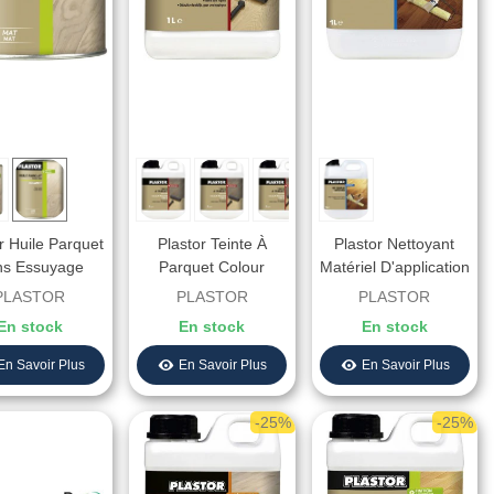
r Huile Parquet
Plastor Teinte À
Plastor Nettoyant
ns Essuyage
Parquet Colour
Matériel D'application
anat Finition
Floors
PLASTOR
PLASTOR
PLASTOR
Mate
En stock
En stock
En stock
En Savoir Plus
En Savoir Plus
En Savoir Plus
-25%
-25%