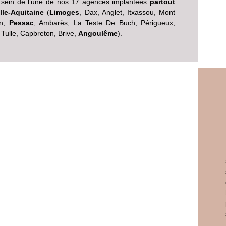
 sein de l’une de nos 17 agences implantées
partout
le-Aquitaine
(
Limoges
, Dax, Anglet, Itxassou, Mont
an,
Pessac
, Ambarès, La Teste De Buch, Périgueux,
, Tulle, Capbreton, Brive,
Angoulême
).