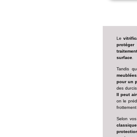
Le
vitrifi
protéger 
traitemen
surface
.
Tandis q
meublées
pour un 
des durcis
Il peut a
on le préd
frottement
Selon vos
classique
protectio