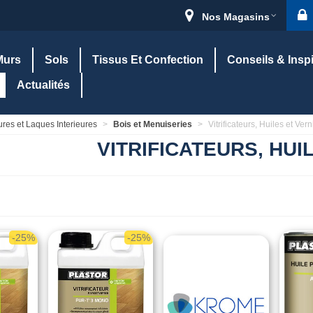
Nos Magasins
Murs
Sols
Tissus Et Confection
Conseils & Insp
Actualités
ures et Laques Interieures
>
Bois et Menuiseries
>
Vitrificateurs, Huiles et Vern
VITRIFICATEURS, HUI
-25%
-25%