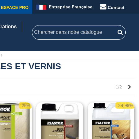
Entreprise Française
ESPACE PRO
Contact
irations
is
LES ET VERNIS
Sui
1/2
-25%
-24,98%