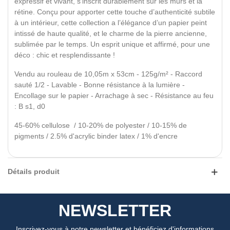
expressif et vivant, s’inscrit durablement sur les murs et la
rétine. Conçu pour apporter cette touche d’authenticité subtile
à un intérieur, cette collection a l’élégance d’un papier peint
intissé de haute qualité, et le charme de la pierre ancienne,
sublimée par le temps. Un esprit unique et affirmé, pour une
déco : chic et resplendissante !
Vendu au rouleau de 10,05m x 53cm - 125g/m² - Raccord
sauté 1/2 - Lavable - Bonne résistance à la lumière -
Encollage sur le papier - Arrachage à sec - Résistance au feu
: B s1, d0
45-60% cellulose / 10-20% de polyester / 10-15% de
pigments / 2.5% d'acrylic binder latex / 1% d'encre
Détails produit
NEWSLETTER
Inscrivez-vous à notre newsletter et bénéficiez d'informations