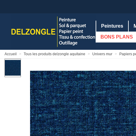
Peintures
BONS PLANS
Accueil
>
Tous les produits delzongle aquitaine
>
Univers mur
>
Papiers p