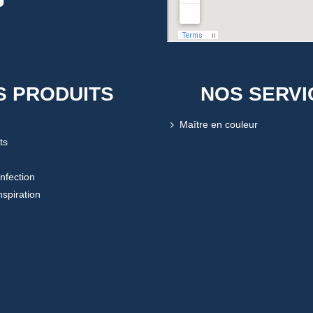
S PRODUITS
NOS SERVI
Maître en couleur
ts
onfection
nspiration