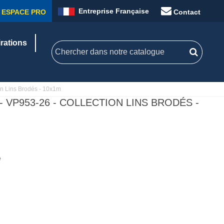
Entreprise Française
ESPACE PRO
Contact
irations
ion Lins Brodés - 10x1m
 - VP953-26 - COLLECTION LINS BRODÉS -
e