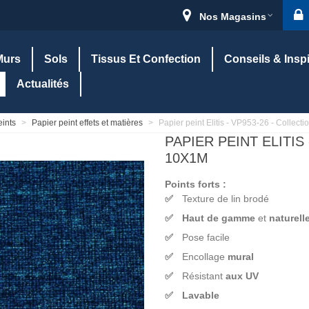
Nos Magasins
Murs
Sols
Tissus Et Confection
Conseils & Insp
Actualités
eints
>
Papier peint effets et matières
>
Papier peint Elitis - VP953-26 - Collect
PAPIER PEINT ELITIS
10X1M
Points forts :
Texture de lin brodé
Haut de gamme
et
naturell
Pose facile
Encollage
mural
Résistant
aux UV
Lavable