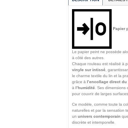
Papier p
Le papier peint ne possède alo
à côté des autres.
Chaque rouleau est réalisé à pa
vinyle sur intissé
, garantissa
le charme textile du lin et la p
grâce à
l’encollage direct du
à
l’humidité
. Ses dimensions
pour couvrir de larges surface
Ce modèle, comme toute la coll
naturelles et par la sensation te
un
univers contemporain
que
discrète et intemporelle.