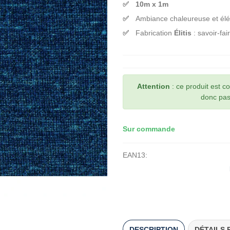
10m x 1m
Ambiance chaleureuse et él
Fabrication
Élitis
: savoir-fai
Attention
: ce produit est 
donc pas 
Sur commande
EAN13:
DESCRIPTION
DÉTAILS 