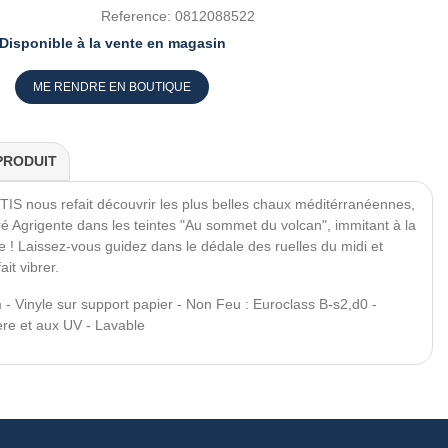
Reference:
0812088522
Disponible à la vente en magasin
ME RENDRE EN BOUTIQUE
PRODUIT
ITIS nous refait découvrir les plus belles chaux méditérranéennes,
ré Agrigente dans les teintes "Au sommet du volcan", immitant à la
e ! Laissez-vous guidez dans le dédale des ruelles du midi et
it vibrer.
 - Vinyle sur support papier - Non Feu : Euroclass B-s2,d0 -
ère et aux UV - Lavable