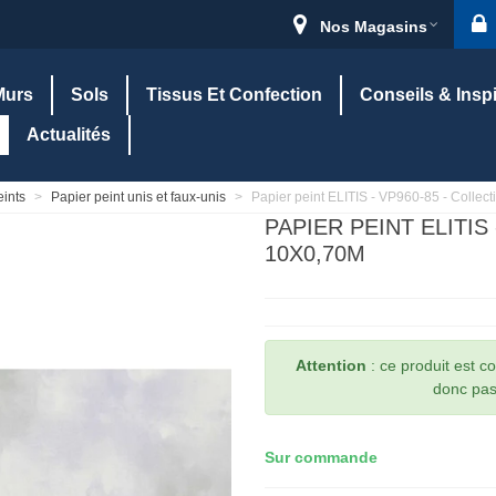
Nos Magasins
Murs
Sols
Tissus Et Confection
Conseils & Insp
Actualités
eints
>
Papier peint unis et faux-unis
>
Papier peint ELITIS - VP960-85 - Collect
PAPIER PEINT ELITIS
10X0,70M
Attention
: ce produit est 
donc pas 
Sur commande