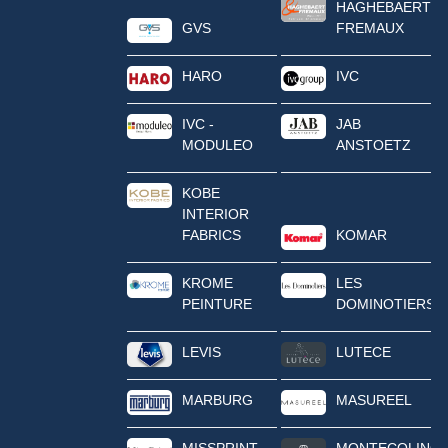
HAGHEBAERT
GVS
FREMAUX
HARO
IVC
IVC -
JAB
MODULEO
ANSTOETZ
KOBE
INTERIOR
FABRICS
KOMAR
KROME
LES
PEINTURE
DOMINOTIERS
LEVIS
LUTECE
MARBURG
MASUREEL
MISSPRINT
MONTECOLINO