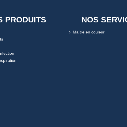
S PRODUITS
NOS SERVI
Maître en couleur
ts
onfection
nspiration