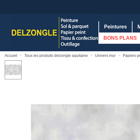
Peintures
BONS PLANS
Accueil
>
Tous les produits delzongle aquitaine
>
Univers mur
>
Papiers p