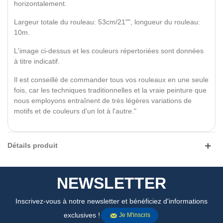
horizontalement.
Largeur totale du rouleau: 53cm/21"", longueur du rouleau:
10m.
L'image ci-dessus et les couleurs répertoriées sont données
à titre indicatif.
Il est conseillé de commander tous vos rouleaux en une seule
fois, car les techniques traditionnelles et la vraie peinture que
nous employons entraînent de très légères variations de
motifs et de couleurs d'un lot à l'autre."
Détails produit
NEWSLETTER
Inscrivez-vous à notre newsletter et bénéficiez d'informations
exclusives !
Je M'inscris