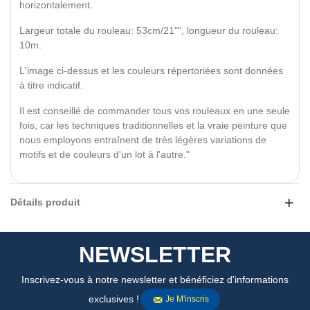
horizontalement.
Largeur totale du rouleau: 53cm/21"", longueur du rouleau:
10m.
L'image ci-dessus et les couleurs répertoriées sont données
à titre indicatif.
Il est conseillé de commander tous vos rouleaux en une seule
fois, car les techniques traditionnelles et la vraie peinture que
nous employons entraînent de très légères variations de
motifs et de couleurs d'un lot à l'autre."
Détails produit
NEWSLETTER
Inscrivez-vous à notre newsletter et bénéficiez d'informations
exclusives !
Je M'inscris