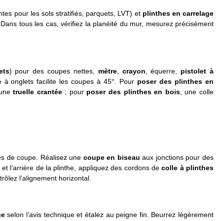
es pour les sols stratifiés, parquets, LVT) et
plinthes en carrelage
. Dans tous les cas, vérifiez la planéité du mur, mesurez précisément
ets
) pour des coupes nettes,
mètre
,
crayon
, équerre,
pistolet à
e à onglets facilite les coupes à 45°. Pour
poser des plinthes en
 une
truelle crantée
; pour
poser des plinthes en bois
, une colle
res de coupe. Réalisez une
coupe en biseau
aux jonctions pour des
et l’arrière de la plinthe, appliquez des cordons de
colle à plinthes
ôlez l’alignement horizontal.
ge
selon l’avis technique et étalez au peigne fin. Beurrez légèrement