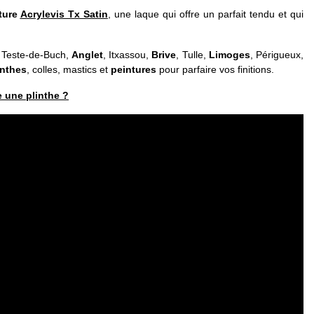
ture
Acrylevis Tx Satin
, une laque qui offre un parfait tendu et qui
 Teste-de-Buch,
Anglet
, Itxassou,
Brive
, Tulle,
Limoges
, Périgueux,
inthes
, colles, mastics et
peintures
pour parfaire vos finitions.
 une plinthe ?