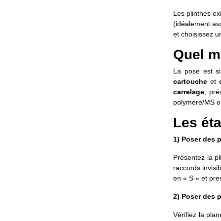
Les plinthes ex
(idéalement ass
et choisissez u
Quel ma
La pose est si
cartouche
et
carrelage
, pr
polymère/MS ou
Les ét
1) Poser des 
Présentez la p
raccords invisi
en « S » et pre
2) Poser des p
Vérifiez la pla