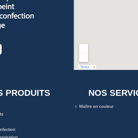
S PRODUITS
NOS SERVI
Maître en couleur
ts
onfection
nspiration