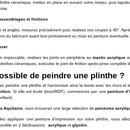
plinthe céramique, mettez en place en suivant votre niveau, puis tapot
rise.
assemblages et finitions
s et angles, mesurez précisément puis réalisez vos coupes à 45°. Après co
ons du fabricant avant tout jointoiement ou mise en peinture éventuelle.
isser
on impeccable, réalisez les joints en périphérie au
mastic acrylique
as
 plinthes céramiques, exécutez le joint de finition après prise complète
possible de peindre une plinthe ?
z peindre une plinthe et harmoniser ainsi la teinte avec les murs et l
nition
. Si elle est brute (bois/MDF), commencez par une
peinture d
rillant).
e Aquitaine
, vous trouverez une large sélection de
peintures acryliq
tez appliquer une peinture d’impression sur votre plinthe, vous alle
ponible en 2 déclinaisons :
acrylique
et
glycéro
.