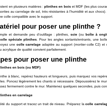
istent en plusieurs matières :
plinthes en bois
et MDF (les plus courant
orties au carrelage de sol, très résistantes à l’humidité et aux chocs)
ne colle compatible avec le support.
tériel pour poser une plinthe ?
mple et demande peu d’outillage : plinthes,
scie
(ou
boîte à ongl
colle spéciale plinthes
. Pour les angles sortants/entrants, une boît
évoyez une
colle carrelage
adaptée au support (mortier-colle C2) et
 acrylique de qualité convient parfaitement.
apes pour poser une plinthe
plinthes en bois (ou MDF)
linthe à blanc, repérez hauteurs et longueurs, puis marquez vos repè
bles. Poncez légèrement les chants si nécessaire. Dépoussiérez le mur 
ssez fermement contre le mur. Maintenez quelques secondes, puis contr
linthes en carrelage
néité du support et tracez un trait de niveau. Préparez la
colle carrela