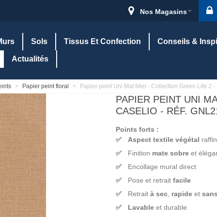
Nos Magasins
Murs
Sols
Tissus Et Confection
Conseils & Insp
Actualités
eints
>
Papier peint floral
>
Papier peint Uni Mat Miel - Collection Green Life 
PAPIER PEINT UNI MA
CASELIO - RÉF. GNL2
Points forts :
Aspect textile végétal
raffi
Finition
mate sobre
et éléga
Encollage mural direct
Pose et retrait
facile
Retrait
à sec
,
rapide
et
sans
Lavable
et durable