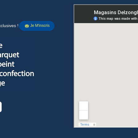
clusives !
Je M'inscris