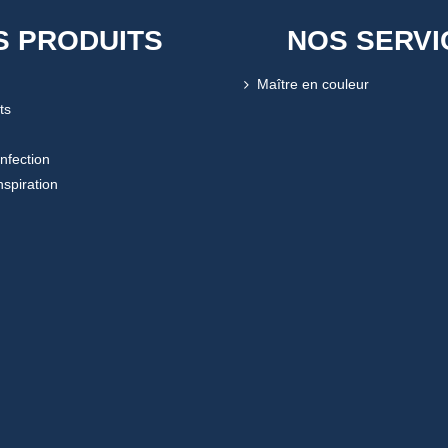
S PRODUITS
NOS SERVI
Maître en couleur
ts
onfection
nspiration