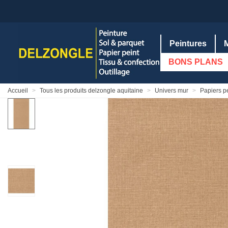
Peintures
BONS PLANS
Accueil
>
Tous les produits delzongle aquitaine
>
Univers mur
>
Papiers p