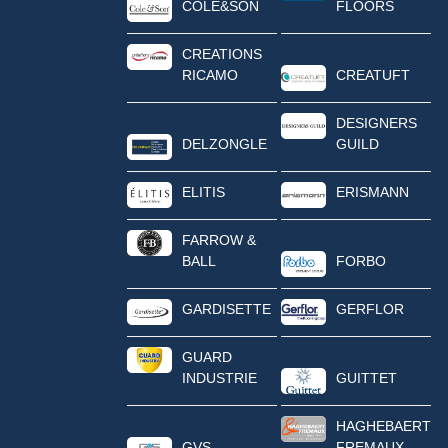
COLE&SON
FLOORS
CREATIONS
RICAMO
CREATUFT
DESIGNERS
DELZONGLE
GUILD
ELITIS
ERISMANN
FARROW &
BALL
FORBO
GARDISETTE
GERFLOR
GUARD
INDUSTRIE
GUITTET
HAGHEBAERT
GVS
FREMAUX