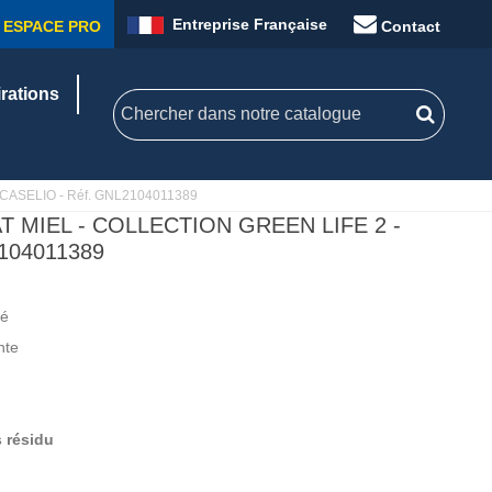
Entreprise Française
ESPACE PRO
Contact
irations
2 - CASELIO - Réf. GNL2104011389
T MIEL - COLLECTION GREEN LIFE 2 -
104011389
né
nte
 résidu