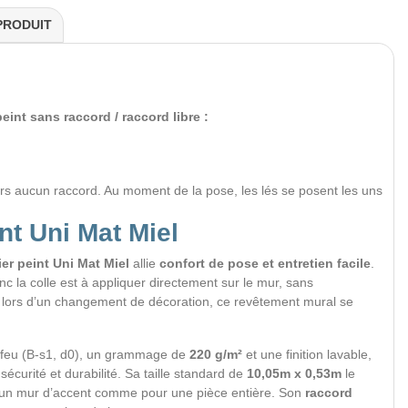
PRODUIT
eint sans raccord / raccord libre :
rs aucun raccord. Au moment de la pose, les lés se posent les uns
nt Uni Mat Miel
er peint Uni Mat Miel
allie
confort de pose et entretien facile
.
onc la colle est à appliquer directement sur le mur, sans
i, lors d’un changement de décoration, ce revêtement mural se
 feu (B-s1, d0), un grammage de
220 g/m²
et une finition lavable,
curité et durabilité. Sa taille standard de
10,05m x 0,53m
le
r un mur d’accent comme pour une pièce entière. Son
raccord