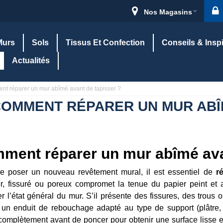
Nos Magasins
Murs
Sols
Tissus Et Confection
Conseils & Insp
Actualités
t réparer un mur abîmé avant de tapisser ?
OMMENT RÉPARER UN MUR ABÎM
ment réparer un mur abîmé ava
e poser un nouveau revêtement mural, il est essentiel de
r
ier, fissuré ou poreux compromet la tenue du papier peint et 
r l’état général du mur. S’il présente des fissures, des trous 
z un enduit de rebouchage adapté au type de support (plâtre, 
complètement avant de poncer pour obtenir une surface lisse e