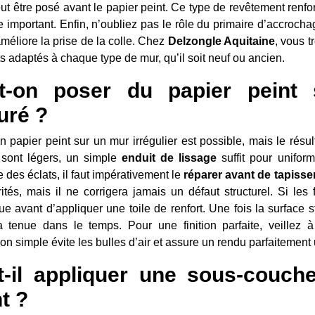
eut être posé avant le papier peint. Ce type de revêtement renf
 important. Enfin, n’oubliez pas le rôle du primaire d’accrocha
méliore la prise de la colle. Chez
Delzongle Aquitaine
, vous 
s adaptés à chaque type de mur, qu’il soit neuf ou ancien.
t-on poser du papier peint 
uré ?
n papier peint sur un mur irrégulier est possible, mais le rés
 sont légers, un simple
enduit de lissage
suffit pour uniform
 des éclats, il faut impérativement le
réparer avant de tapisse
arités, mais il ne corrigera jamais un défaut structurel. Si le
ue avant d’appliquer une toile de renfort. Une fois la surface 
a tenue dans le temps. Pour une finition parfaite, veillez 
on simple évite les bulles d’air et assure un rendu parfaitement 
t-il appliquer une sous-couch
t ?