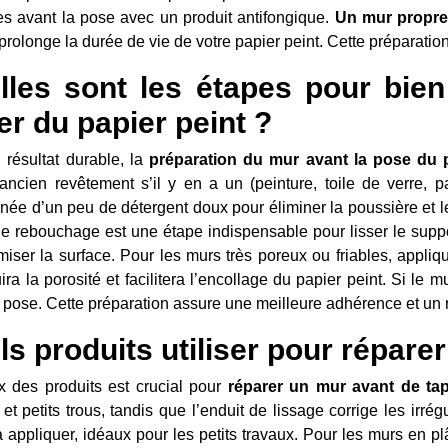
les avant la pose avec un produit antifongique.
Un mur propre,
 prolonge la durée de vie de votre papier peint. Cette préparation
lles sont les étapes pour bie
er du papier peint ?
 résultat durable, la
préparation du mur avant la pose du p
 l’ancien revêtement s’il y en a un (peinture, toile de verre, 
nnée d’un peu de détergent doux pour éliminer la poussière et l
de rebouchage est une étape indispensable pour lisser le suppor
rmiser la surface. Pour les murs très poreux ou friables, appl
ira la porosité et facilitera l’encollage du papier peint. Si le m
 pose. Cette préparation assure une meilleure adhérence et un 
s produits utiliser pour répare
x des produits est crucial pour
réparer un mur avant de tap
 et petits trous, tandis que l’enduit de lissage corrige les irrég
à appliquer, idéaux pour les petits travaux. Pour les murs en p