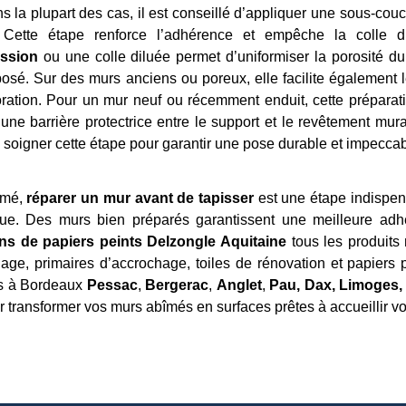
s la plupart des cas, il est conseillé d’appliquer une sous-couc
. Cette étape renforce l’adhérence et empêche la colle 
ession
ou une colle diluée permet d’uniformiser la porosité du 
posé. Sur des murs anciens ou poreux, elle facilite également 
ration. Pour un mur neuf ou récemment enduit, cette préparation
ne barrière protectrice entre le support et le revêtement mur
 soigner cette étape pour garantir une pose durable et impeccab
umé,
réparer un mur avant de tapisser
est une étape indispen
que. Des murs bien préparés garantissent une meilleure ad
s de papiers peints Delzongle Aquitaine
tous les produits 
age, primaires d’accrochage, toiles de rénovation et papiers p
s à Bordeaux
Pessac
,
Bergerac
,
Anglet
,
Pau, Dax, Limoges,
 transformer vos murs abîmés en surfaces prêtes à accueillir vo