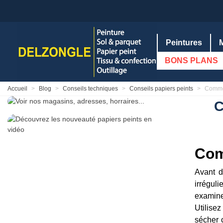
Peintures
BONS PLANS
Accueil
>
Blog
>
Conseils techniques
>
Conseils papiers peints
>
Commen
C
Com
Avant d
irrégul
examine
Utilise
sécher 