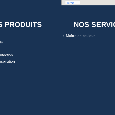
S PRODUITS
NOS SERVI
Maître en couleur
ts
onfection
nspiration