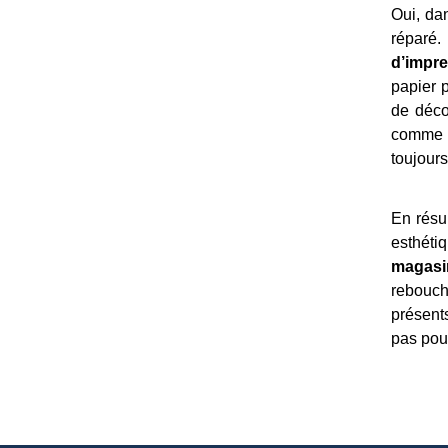
Oui, dan
réparé
d’impr
papier 
de déco
comme u
toujours
En rés
esthéti
magasin
rebouch
présent
pas pour