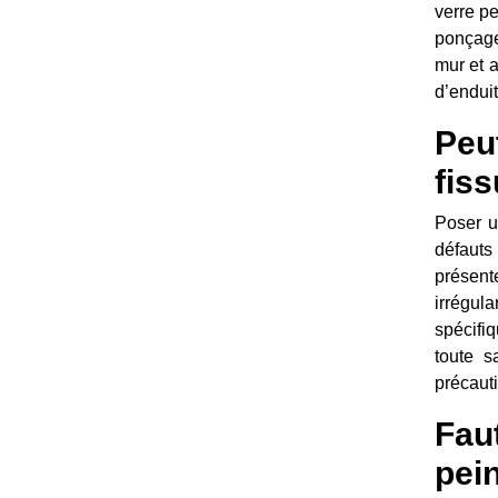
verre p
ponçage
mur et a
d’enduit
Peu
fiss
Poser u
défauts
présente
irrégul
spécifiq
toute s
précauti
Fau
pein