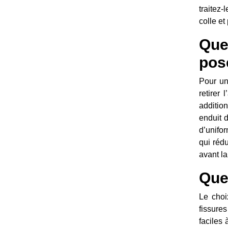
traitez-
colle et
Que
pos
Pour un
retirer
additio
enduit 
d’unifo
qui rédu
avant la
Quel
Le choi
fissures
faciles 