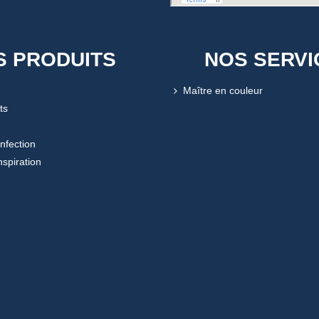
S PRODUITS
NOS SERVI
Maître en couleur
ts
onfection
nspiration