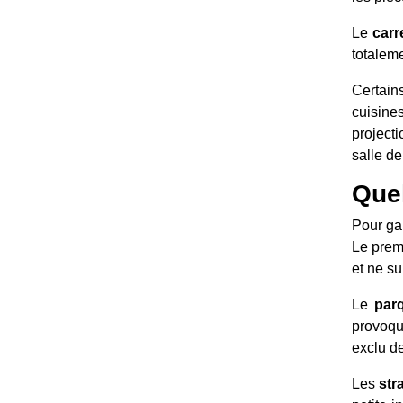
Le
carr
totaleme
Certai
cuisine
project
salle de
Quel
Pour ga
Le premi
et ne su
Le
par
provoqu
exclu d
Les
str