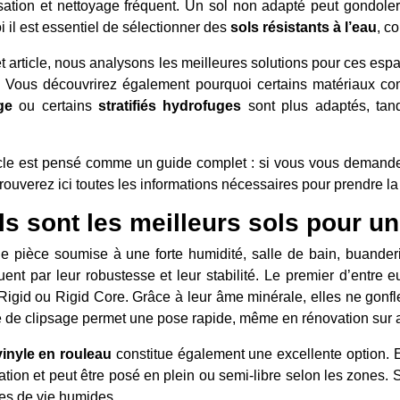
ation et nettoyage fréquent. Un sol non adapté peut gondoler, 
 il est essentiel de sélectionner des
sols résistants à l’eau
, c
 article, nous analysons les meilleures solutions pour ces espac
r. Vous découvrirez également pourquoi certains matériaux 
ge
ou certains
stratifiés hydrofuges
sont plus adaptés, tand
icle est pensé comme un guide complet : si vous vous demand
rouverez ici toutes les informations nécessaires pour prendre la
s sont les meilleurs sols pour u
e pièce soumise à une forte humidité, salle de bain, buanderi
ent par leur robustesse et leur stabilité. Le premier d’entre e
Rigid ou Rigid Core. Grâce à leur âme minérale, elles ne gonfle
 de clipsage permet une pose rapide, même en rénovation sur a
vinyle en rouleau
constitue également une excellente option. 
lation et peut être posé en plein ou semi-libre selon les zones. 
ces de vie humides.