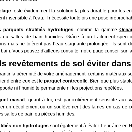
elage
reste évidemment la solution la plus durable pour les en
nt insensible à l’eau, il nécessite toutefois une pose irréprochabl
ns
parquets stratifiés hydrofuges
, comme la gamme
Ocea
s ou salles de bain humides. Grâce à un traitement spécifi
ions mais ne tolèrent pas l’eau stagnante prolongée. Ils so
 bain. Vous pouvez d'ailleurs consulter notre page conseil sur l
s revêtements de sol éviter dan
rantir la pérennité de votre aménagement, certains matériaux so
er d’entre eux est le
parquet contrecollé
. Bien que plus stabl
pporte ni l’humidité permanente ni les projections répétées.
quet massif
, quant à lui, est particulièrement sensible aux v
er un décollement ou un soulèvement des lames en cas de conta
es salles de bain ou pièces humides.
atifiés non hydrofuges
sont également à éviter. Leur âme en 