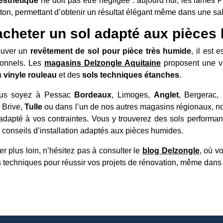
esthétique
ne doit pas être négligée : aujourd’hui, les lames 
ton, permettant d’obtenir un résultat élégant même dans une sal
cheter un sol adapté aux pièces
ouver un
revêtement de sol pour pièce très humide
, il est 
ionnels. Les
magasins
Delzongle Aquitaine
proposent une v
u
vinyle rouleau
et des
sols techniques étanches
.
us soyez à Pessac
Bordeaux
, Limoges,
Anglet
, Bergerac,
 Brive,
Tulle
ou dans l’un de nos autres magasins régionaux, n
 adapté à vos contraintes. Vous y trouverez des sols performa
 conseils d’installation adaptés aux pièces humides.
er plus loin, n’hésitez pas à consulter le
blog Delzongle
, où v
s techniques pour réussir vos projets de rénovation, même dans