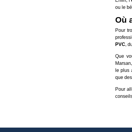
Enfin, l’
ou le bé
Où a
Pour tr
profess
PVC
, d
Que vo
Marsan,
le plus
que des
Pour all
conseil