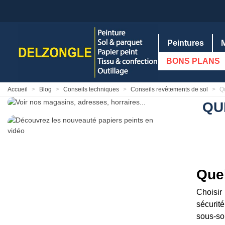
Peintures
BONS PLANS
Accueil
>
Blog
>
Conseils techniques
>
Conseils revêtements de sol
>
Q
QU
Quel
Choisi
sécurit
sous-so