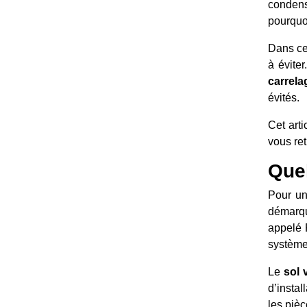
condens
pourquoi
Dans cet
à évite
carrela
évités.
Cet art
vous ret
Quel
Pour un
démarqu
appelé 
système
Le
sol 
d’instal
les piè