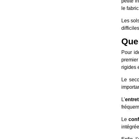
petite i
le fabri
Les sols
difficil
Quel
Pour ide
premier 
rigides 
Le seco
importa
L’
entret
fréquemm
Le
conf
intégrée