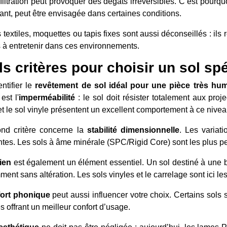
nfiltration peut provoquer des dégâts irréversibles. C’est pour
cant, peut être envisagée dans certaines conditions.
 textiles, moquettes ou tapis fixes sont aussi déconseillés : ils
es à entretenir dans ces environnements.
s critères pour choisir un sol sp
ntifier le
revêtement de sol idéal pour une pièce très hu
est l'
imperméabilité
: le sol doit résister totalement aux pro
et le sol vinyle présentent un excellent comportement à ce nivea
nd critère concerne la
stabilité dimensionnelle
. Les variat
ntes. Les sols à âme minérale (SPC/Rigid Core) sont les plus 
ien
est également un élément essentiel. Un sol destiné à une b
ent sans altération. Les sols vinyles et le carrelage sont ici le
ort phonique
peut aussi influencer votre choix. Certains sols
s offrant un meilleur confort d’usage.