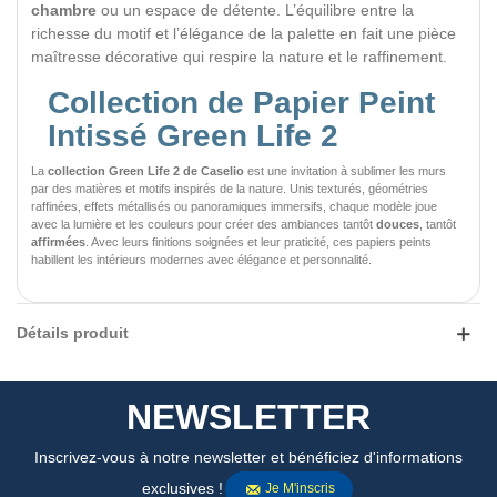
chambre
ou un espace de détente. L’équilibre entre la
richesse du motif et l’élégance de la palette en fait une pièce
maîtresse décorative qui respire la nature et le raffinement.
Collection de Papier Peint
Intissé Green Life 2
La
collection Green Life 2 de Caselio
est une invitation à sublimer les murs
par des matières et motifs inspirés de la nature. Unis texturés, géométries
raffinées, effets métallisés ou panoramiques immersifs, chaque modèle joue
avec la lumière et les couleurs pour créer des ambiances tantôt
douces
, tantôt
affirmées
. Avec leurs finitions soignées et leur praticité, ces papiers peints
habillent les intérieurs modernes avec élégance et personnalité.
Détails produit
NEWSLETTER
Inscrivez-vous à notre newsletter et bénéficiez d'informations
exclusives !
Je M'inscris