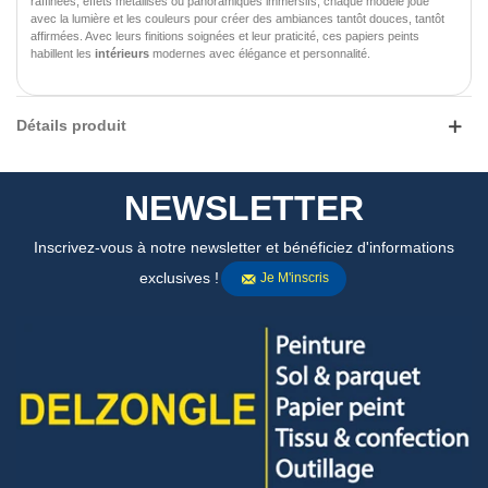
raffinées, effets métallisés ou panoramiques immersifs, chaque modèle joue
avec la lumière et les couleurs pour créer des ambiances tantôt douces, tantôt
affirmées. Avec leurs finitions soignées et leur praticité, ces papiers peints
habillent les
intérieurs
modernes avec élégance et personnalité.
Détails produit
NEWSLETTER
Inscrivez-vous à notre newsletter et bénéficiez d'informations
exclusives !
Je M'inscris