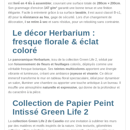
est
livré en 4 lés à assembler
, couvrant une surface totale de
280cm × 200cm
.
Son grammage d’environ
147 g/m²
garantit une bonne tenue et une finition
élégante. Facile à entretenir grâce à sa surface
lavable
, il est aussi classé B-s1,
d0 pour la
résistance au feu
, gage de sécurité. Lors d’un changement de
décoration, il
se retire à sec
et sans résidus, pour un relooking sans contrainte.
Le décor Herbarium :
fresque florale & éclat
coloré
Le
panoramique Herbarium
, issu de la collection Green Life 2, séduit par
son
foisonnement de fleurs et feuillages
colorés, déployés comme une
véritable fresque botanique. Ses
teintes multicolores
apportent une énergie
vibrante et lumineuse, créant une ambiance
joyeuse et vivante
. Ce décor
immersif transforme le mur en tableau floral spectaculaire, idéal pour dynamiser
un salon, illuminer une chambre ou apporter une touche artistique à un bureau. Il
insuffle une atmosphère
naturelle et expressive
, qui donne de la profondeur et
du caractère à la pièce.
Collection de Papier Peint
Intissé Green Life 2
La
collection Green Life 2 de Caselio
est une invitation à sublimer les murs
par des matières et motifs inspirés de la nature. Unis texturés, géométries