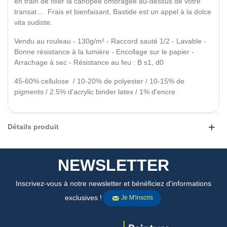
en train de fixer la canopée ombragée au-dessus de votre
transat… Frais et bienfaisant, Bastide est un appel à la dolce
vita sudiste.
Vendu au rouleau - 130g/m² - Raccord sauté 1/2 - Lavable -
Bonne résistance à la lumière - Encollage sur le papier -
Arrachage à sec - Résistance au feu : B s1, d0
45-60% cellulose / 10-20% de polyester / 10-15% de
pigments / 2.5% d'acrylic binder latex / 1% d'encre
Détails produit
NEWSLETTER
Inscrivez-vous à notre newsletter et bénéficiez d'informations
exclusives !
Je M'inscris