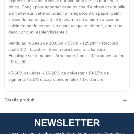
expressif et vivant, s’inscrit durablement sur les murs et la
rétine. Conçu pour apporter cette touche d’authenticité subtile
à un intérieur, cette collection a l’élégance d’un papier peint
intissé de haute qualité, et le charme de la pierre ancienne,
sublimée par le temps. Un esprit unique et affirmé, pour une
déco : chic et resplendissante !
Vendu au rouleau de 10,05m x 53cm - 125g/m² - Raccord
sauté 1/2 - Lavable - Bonne résistance à la lumière -
Encollage sur le papier - Arrachage à sec - Résistance au feu
: B s1, d0
45-60% cellulose / 10-20% de polyester / 10-15% de
pigments / 2.5% d'acrylic binder latex / 1% d'encre
Détails produit
NEWSLETTER
Inscrivez-vous à notre newsletter et bénéficiez d'informations