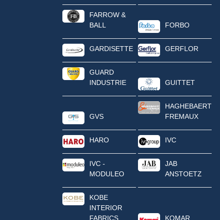
FARROW &
BALL
FORBO
GARDISETTE
GERFLOR
GUARD
INDUSTRIE
GUITTET
HAGHEBAERT
GVS
FREMAUX
HARO
IVC
IVC -
JAB
MODULEO
ANSTOETZ
KOBE
INTERIOR
FABRICS
KOMAR