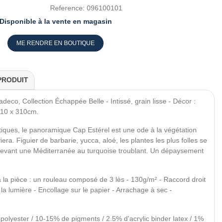
Reference:
096100101
Disponible à la vente en magasin
ME RENDRE EN BOUTIQUE
PRODUIT
eco, Collection Échappée Belle - Intissé, grain lisse - Décor :
210 x 310cm.
tiques, le panoramique Cap Estérel est une ode à la végétation
era. Figuier de barbarie, yucca, aloé, les plantes les plus folles se
vant une Méditerranée au turquoise troublant. Un dépaysement
à la pièce : un rouleau composé de 3 lès - 130g/m² - Raccord droit
la lumière - Encollage sur le papier - Arrachage à sec -
olyester / 10-15% de pigments / 2.5% d'acrylic binder latex / 1%