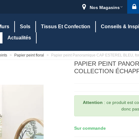
Nos Magasins
Murs
Sols
Tissus Et Confection
Conseils & Insp
Actualités
eints
>
Papier peint floral
>
Papier peint Panoramique CAP ESTEREL BLEU, for
PAPIER PEINT PANOR
COLLECTION ÉCHAPPÉ
Attention
: ce produit est 
donc pas 
Sur commande