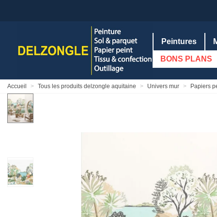
Peintures
BONS PLANS
Accueil
>
Tous les produits delzongle aquitaine
>
Univers mur
>
Papiers p