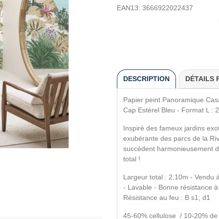
EAN13:
3666922022437
DESCRIPTION
DÉTAILS 
Papier peint Panoramique Casad
Cap Estérel Bleu - Format L : 
Inspiré des fameux jardins exo
exubérante des parcs de la Rivi
succèdent harmonieusement de
total !
Largeur total : 2,10m - Vendu 
- Lavable - Bonne résistance à 
Résistance au feu : B s1, d1
45-60% cellulose / 10-20% de p