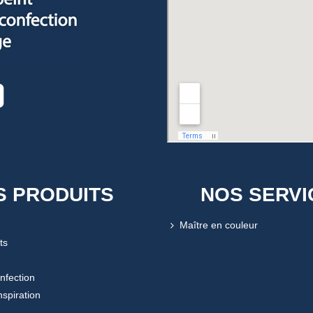
S PRODUITS
NOS SERVI
Maître en couleur
ts
onfection
nspiration