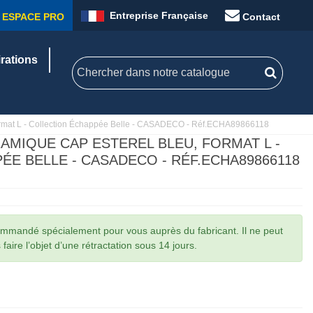
Entreprise Française
ESPACE PRO
Contact
irations
mat L - Collection Échappée Belle - CASADECO - Réf.ECHA89866118
AMIQUE CAP ESTEREL BLEU, FORMAT L -
E BELLE - CASADECO - RÉF.ECHA89866118
commandé spécialement pour vous auprès du fabricant. Il ne peut
faire l’objet d’une rétractation sous 14 jours.