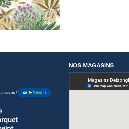
NOS MAGASINS
clusives !
Je M'inscris