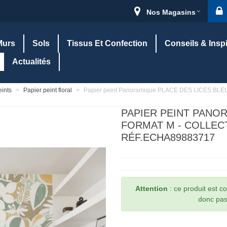
Nos Magasins
Murs
Sols
Tissus Et Confection
Conseils & Insp
Actualités
eints
>
Papier peint floral
>
Papier peint Panoramique PLACE DES LICES BLEU-
PAPIER PEINT PANOR
FORMAT M - COLLEC
RÉF.ECHA89883717
Attention
: ce produit est 
donc pas 