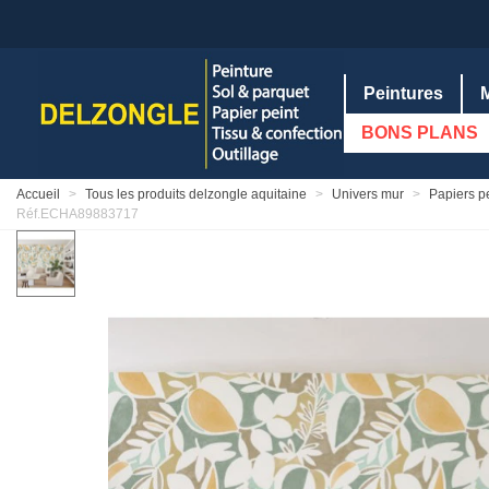
Peintures
BONS PLANS
Accueil
>
Tous les produits delzongle aquitaine
>
Univers mur
>
Papiers p
Réf.ECHA89883717