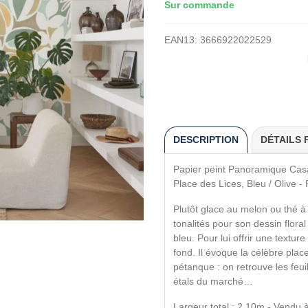
Sur commande
EAN13:
3666922022529
DESCRIPTION
DÉTAILS 
Papier peint Panoramique Casad
Place des Lices, Bleu / Olive 
Plutôt glace au melon ou thé 
tonalités pour son dessin floral
bleu. Pour lui offrir une textur
fond. Il évoque la célèbre pla
pétanque : on retrouve les feuil
étals du marché…
Largeur total : 2,10m - Vendu 