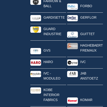
FARROW &
BALL
FORBO
GARDISETTE
GERFLOR
GUARD
INDUSTRIE
GUITTET
HAGHEBAERT
GVS
FREMAUX
HARO
IVC
IVC -
JAB
MODULEO
ANSTOETZ
KOBE
INTERIOR
FABRICS
KOMAR