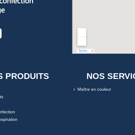
S PRODUITS
NOS SERVI
Maître en couleur
ts
onfection
nspiration