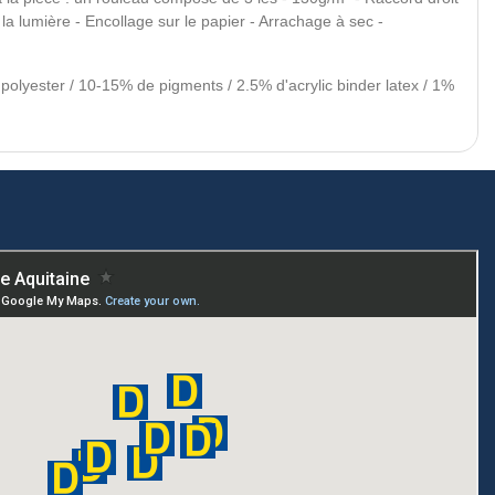
la lumière - Encollage sur le papier - Arrachage à sec -
olyester / 10-15% de pigments / 2.5% d'acrylic binder latex / 1%