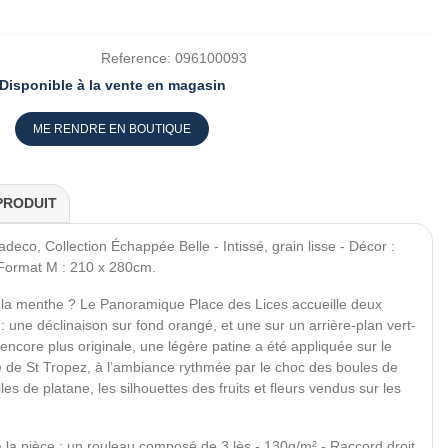
Reference:
096100093
Disponible à la vente en magasin
ME RENDRE EN BOUTIQUE
PRODUIT
eco, Collection Échappée Belle - Intissé, grain lisse - Décor :
- Format M : 210 x 280cm.
à la menthe ? Le Panoramique Place des Lices accueille deux
 : une déclinaison sur fond orangé, et une sur un arrière-plan vert-
e encore plus originale, une légère patine a été appliquée sur le
ce de St Tropez, à l’ambiance rythmée par le choc des boules de
les de platane, les silhouettes des fruits et fleurs vendus sur les
à la pièce : un rouleau composé de 3 lès - 130g/m² - Raccord droit