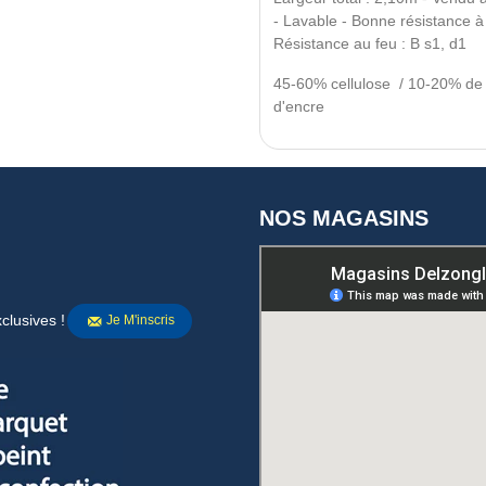
- Lavable - Bonne résistance à 
Résistance au feu : B s1, d1
45-60% cellulose / 10-20% de p
d'encre
NOS MAGASINS
clusives !
Je M'inscris