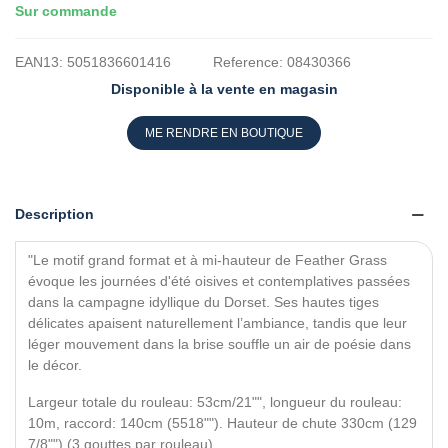
Sur commande
EAN13:
5051836601416
Reference:
08430366
Disponible à la vente en magasin
ME RENDRE EN BOUTIQUE
Description
"Le motif grand format et à mi-hauteur de Feather Grass
évoque les journées d'été oisives et contemplatives passées
dans la campagne idyllique du Dorset. Ses hautes tiges
délicates apaisent naturellement l’ambiance, tandis que leur
léger mouvement dans la brise souffle un air de poésie dans
le décor.
Largeur totale du rouleau: 53cm/21"", longueur du rouleau:
10m, raccord: 140cm (5518""). Hauteur de chute 330cm (129
7/8"") (3 gouttes par rouleau).