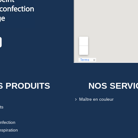
S PRODUITS
NOS SERVI
Maître en couleur
ts
onfection
nspiration