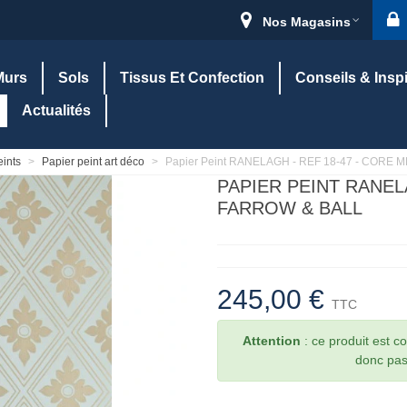
Nos Magasins
Murs
Sols
Tissus Et Confection
Conseils & Insp
Actualités
eints
>
Papier peint art déco
>
Papier Peint RANELAGH - REF 18-47 - CORE ME
PAPIER PEINT RANEL
FARROW & BALL
245,00 €
TTC
Attention
: ce produit est 
donc pas 