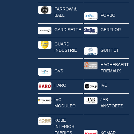
FARROW &
BALL
FORBO
GARDISETTE
GERFLOR
GUARD
INDUSTRIE
GUITTET
HAGHEBAERT
GVS
FREMAUX
HARO
IVC
IVC -
JAB
MODULEO
ANSTOETZ
KOBE
INTERIOR
FABRICS
KOMAR