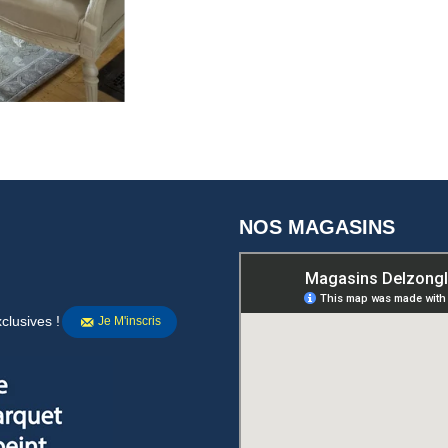
NOS MAGASINS
clusives !
Je M'inscris