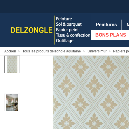
Peintures
BONS PLANS
Accueil
>
Tous les produits delzongle aquitaine
>
Univers mur
>
Papiers p