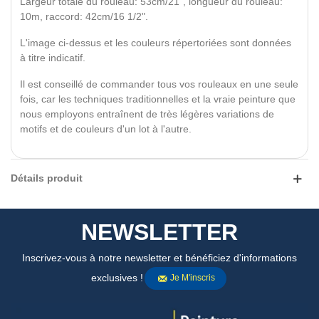
Largeur totale du rouleau: 53cm/21", longueur du rouleau:
10m, raccord: 42cm/16 1/2".
L'image ci-dessus et les couleurs répertoriées sont données
à titre indicatif.
Il est conseillé de commander tous vos rouleaux en une seule
fois, car les techniques traditionnelles et la vraie peinture que
nous employons entraînent de très légères variations de
motifs et de couleurs d'un lot à l'autre.
Détails produit
NEWSLETTER
Inscrivez-vous à notre newsletter et bénéficiez d'informations
exclusives !
Je M'inscris