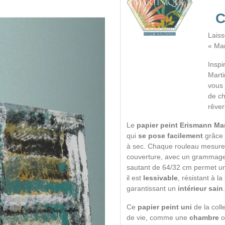
C
Laiss
« Mar
Inspi
Marti
vous 
de ch
rêver
Le
papier peint Erismann Ma
qui
se pose facilement
grâce 
à sec. Chaque rouleau mesur
couverture, avec un grammage
sautant de 64/32 cm permet u
il est
lessivable
, résistant à 
garantissant un
intérieur sain
.
Ce
papier peint uni
de la col
de vie, comme une
chambre
o