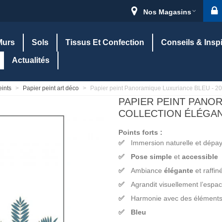
Nos Magasins
Murs
Sols
Tissus Et Confection
Conseils & Insp
Actualités
eints
>
Papier peint art déco
>
Papier peint Panoramique Luxuriance BLEU - 2
PAPIER PEINT PANOR
COLLECTION ÉLÉGANC
Points forts :
Immersion naturelle et dépa
Pose simple
et
accessible
Ambiance
élégante
et raffin
Agrandit visuellement l’espa
Harmonie avec des éléments
Bleu