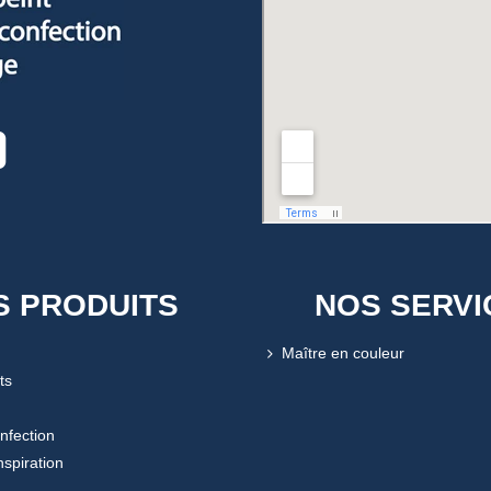
S PRODUITS
NOS SERVI
Maître en couleur
ts
onfection
nspiration