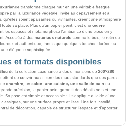
Luxuriance
transforme chaque mur en une véritable fresque
inspiré par la luxuriance végétale, invite au dépaysement et à
s, qu’elles soient apaisantes ou vivifiantes, créent une atmosphère
 toute sa place. Plus qu’un papier peint, c’est une
œuvre
ent les espaces et métamorphose l’ambiance d’une pièce en y
ent. Associée à des
matériaux naturels
comme le bois, le rotin ou
chaleureux et authentique, tandis que quelques touches dorées ou
r une élégance sophistiquée.
ues et formats disponibles
Bleu
de la collection Luxuriance a des dimensions de
200×280
rmettent de couvrir aussi bien des murs standards que des parois
 une
chambre
, un
salon, une cuisine, une salle de bain
ou
rande précision, le papier peint garantit des détails nets et une
. Sa pose est simple et accessible : il s’applique à l’aide d’une
lassiques, sur une surface propre et lisse. Une fois installé, il
ntral de décoration, capable de structurer l’espace et d’apporter