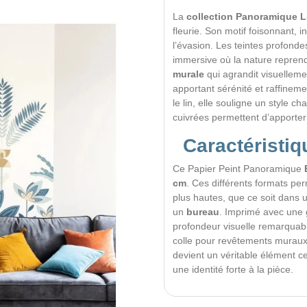
La
collection Panoramique 
fleurie. Son motif foisonnant, 
l’évasion. Les teintes profonde
immersive où la nature reprend
murale
qui agrandit visuellem
apportant sérénité et raffinem
le lin, elle souligne un style 
cuivrées permettent d’apporte
Caractéristiq
Ce Papier Peint Panoramique
cm
. Ces différents formats pe
plus hautes, que ce soit dans
un
bureau
. Imprimé avec une g
profondeur visuelle remarquable
colle pour revêtements muraux c
devient un véritable élément ce
une identité forte à la pièce.