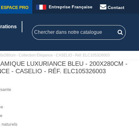
Entreprise Française
ESPACE PRO
Contact
irations
00x280cm - Collection Élégance - CASELIO - Réf. ELC105326003
AMIQUE LUXURIANCE BLEU - 200X280CM -
E - CASELIO - RÉF. ELC105326003
ysante
ée
ce
 naturels