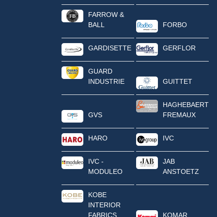
FARROW &
BALL
FORBO
GARDISETTE
GERFLOR
GUARD
INDUSTRIE
GUITTET
HAGHEBAERT
GVS
FREMAUX
HARO
IVC
IVC -
JAB
MODULEO
ANSTOETZ
KOBE
INTERIOR
FABRICS
KOMAR