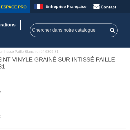
Entreprise Française
ESPACE PRO
Contact
irations
 Intissé Paille Blanchie réf. 6309-31
INT VINYLE GRAINÉ SUR INTISSÉ PAILLE
31
e
c