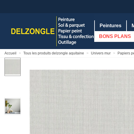
Peintures
BONS PLANS
Accueil
>
Tous les produits delzongle aquitaine
>
Univers mur
>
Papiers p