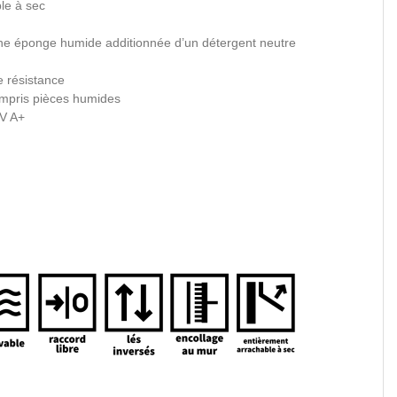
le à sec
c une éponge humide additionnée d’un détergent neutre
e résistance
compris pièces humides
V A+