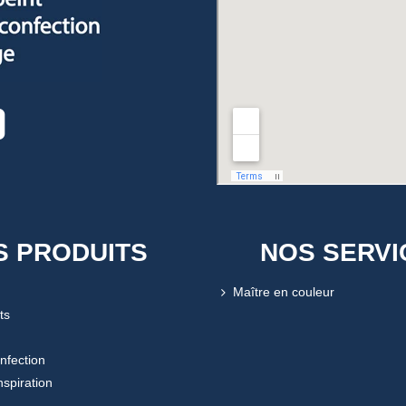
S PRODUITS
NOS SERVI
Maître en couleur
ts
onfection
nspiration