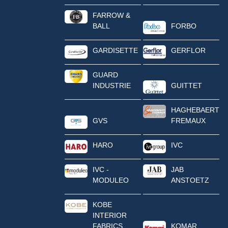
FARROW &
BALL
FORBO
GARDISETTE
GERFLOR
GUARD
INDUSTRIE
GUITTET
HAGHEBAERT
GVS
FREMAUX
HARO
IVC
IVC -
JAB
MODULEO
ANSTOETZ
KOBE
INTERIOR
FABRICS
KOMAR