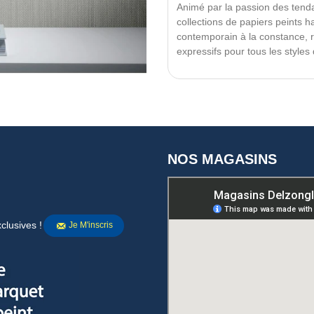
Animé par la passion des ten
collections de papiers peints h
contemporain à la constance, 
expressifs pour tous les style
NOS MAGASINS
clusives !
Je M'inscris