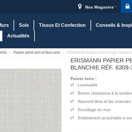
Nos Magasins
Murs
Sols
Tissus Et Confection
Conseils & Insp
Actualités
eints
>
Papier peint unis et faux-unis
>
ERISMANN Papier Peint Vinyle Grainé sur
ERISMANN PAPIER PE
BLANCHIE RÉF. 6309-
Points forts :
Lessivable
Bonne résistance à la lumièr
Raccord libre et lés inversés
Encollage du mur
Entièrement arrachable à se