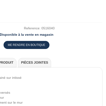
Reference:
0516040
Disponible à la vente en magasin
ME RENDRE EN BOUTIQUE
PRODUIT
PIÈCES JOINTES
ainé sur intissé
inversés
mur
ement sur le mur