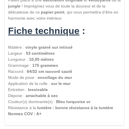
Faites place à une
décoration originale
et
verdoyante
de la
jungle
! Imprégniez vous de toute la douceur et de la
délicatesse de ce
papier peint
, qui vous permettra d’être en
harmonie avec votre intérieur.
Fiche technique
:
Matière :
vinyle grainé sur intissé
Largeur :
53 centimètres
Longueur :
10,05 mètres
Grammage :
175 grammes
Raccord :
64/32 cm raccord sauté
Mode de pose :
encollage du mur
Application de la colle :
sur le mur
Entretien :
lessivable
Dépose :
arrachable à sec
Couleur(s) dominante(s) :
Bleu turquoise or
Résistance à la
lumière : bonne résistance à la lumière
Normes COV : A+