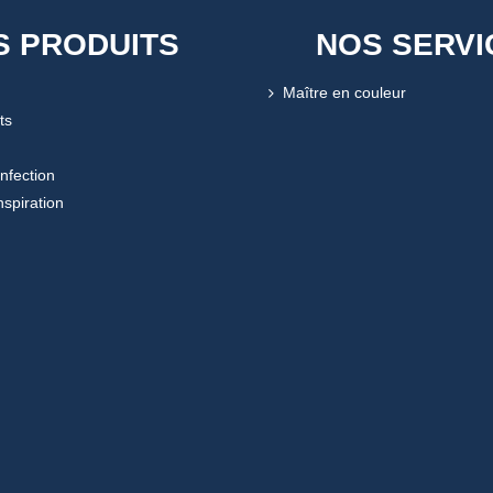
S PRODUITS
NOS SERVI
Maître en couleur
ts
onfection
nspiration