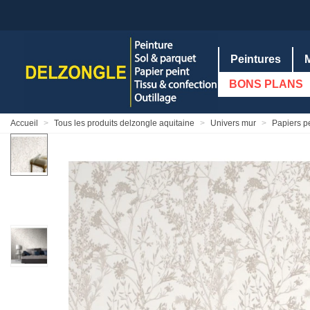
Peintures
BONS PLANS
Accueil
>
Tous les produits delzongle aquitaine
>
Univers mur
>
Papiers p