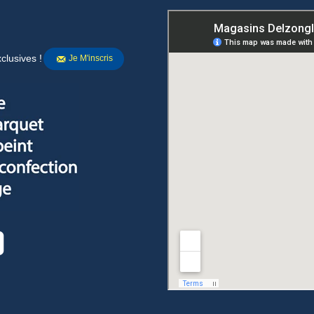
clusives !
Je M'inscris