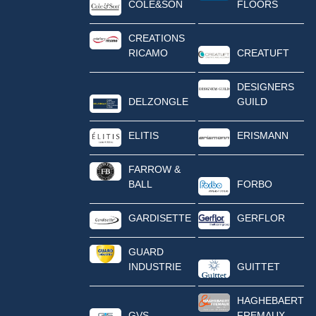
COLE&SON
FLOORS
CREATIONS
RICAMO
CREATUFT
DESIGNERS
DELZONGLE
GUILD
ELITIS
ERISMANN
FARROW &
BALL
FORBO
GARDISETTE
GERFLOR
GUARD
INDUSTRIE
GUITTET
HAGHEBAERT
GVS
FREMAUX