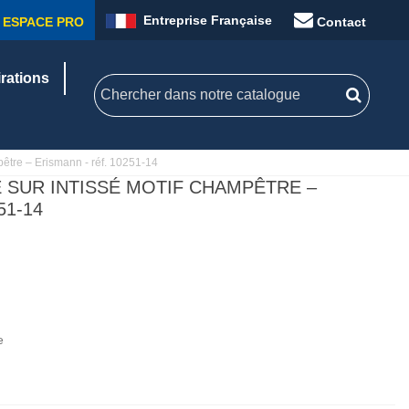
Entreprise Française
ESPACE PRO
Contact
irations
pêtre – Erismann - réf. 10251-14
E SUR INTISSÉ MOTIF CHAMPÊTRE –
51-14
e