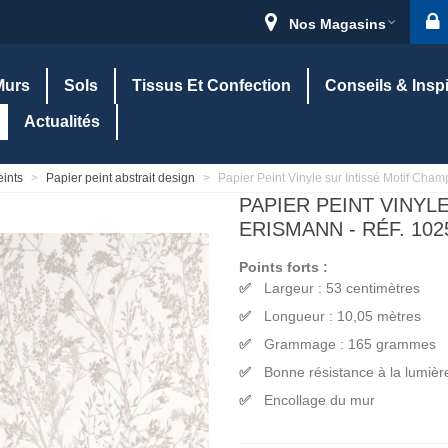
Nos Magasins
Murs
Sols
Tissus Et Confection
Conseils & Insp
Actualités
eints
>
Papier peint abstrait design
>
Papier Peint Vinyle sur Intissé Motif Cham
PAPIER PEINT VINYL
ERISMANN - RÉF. 102
Points forts :
Largeur : 53 centimètres
Longueur : 10,05 mètres
Grammage : 165 grammes
Bonne résistance à la lumièr
Encollage du mur