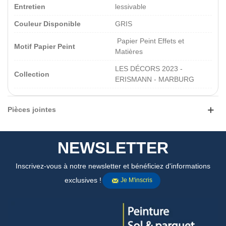
Entretien
lessivable
Couleur Disponible
GRIS
Papier Peint Effets et
Motif Papier Peint
Matières
LES DÉCORS 2023 -
Collection
ERISMANN - MARBURG
Pièces jointes
NEWSLETTER
Inscrivez-vous à notre newsletter et bénéficiez d'informations
exclusives !
Je M'inscris