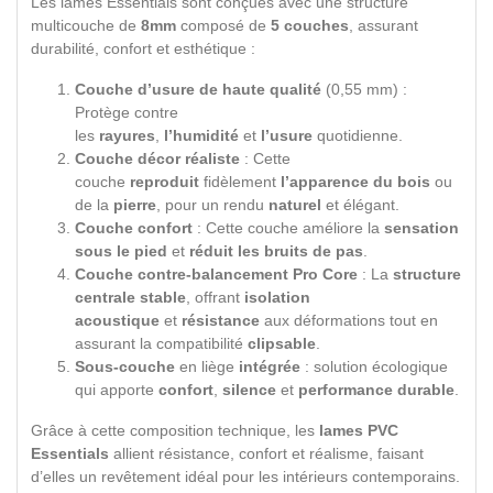
Les lames Essentials sont conçues avec une structure
multicouche de
8mm
composé de
5 couches
, assurant
durabilité, confort et esthétique :
Couche d’usure de haute qualité
(0,55 mm) :
Protège contre
les
rayures
,
l’humidité
et
l’usure
quotidienne.
Couche décor réaliste
: Cette
couche
reproduit
fidèlement
l’apparence du bois
ou
de la
pierre
, pour un rendu
naturel
et élégant.
Couche confort
: Cette couche améliore la
sensation
sous le pied
et
réduit les bruits de pas
.
Couche contre-balancement Pro Core
: La
structure
centrale stable
, offrant
isolation
acoustique
et
résistance
aux déformations tout en
assurant la compatibilité
clipsable
.
Sous-couche
en liège
intégrée
: solution écologique
qui apporte
confort
,
silence
et
performance durable
.
Grâce à cette composition technique, les
lames PVC
Essentials
allient résistance, confort et réalisme, faisant
d’elles un revêtement idéal pour les intérieurs contemporains.