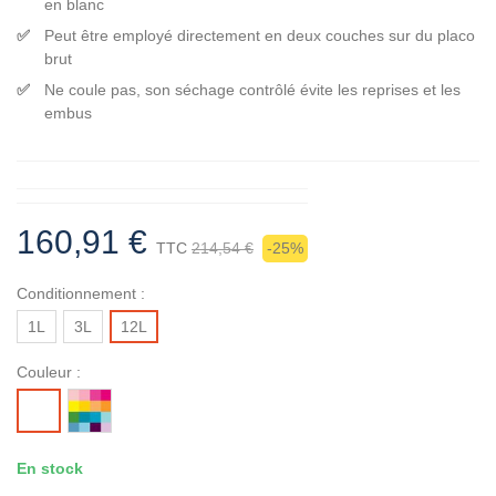
en blanc
Peut être employé directement en deux couches sur du placo
brut
Ne coule pas, son séchage contrôlé évite les reprises et les
embus
160,91 €
TTC
214,54 €
-25%
Conditionnement :
1L
3L
12L
Couleur :
MISE
BLANC
A
LA
En stock
TEINTE