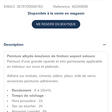
EAN13:
3578700000783
Reference:
40200008
Disponible à la vente en magasin
ME RENDRE EN BOUTIQUE
Description
Peinture alkyde émulsion de finition aspect velours
.
Peinture d'une grande opacité et très garnissante applicable
en intérieur sur murs et plafonds.
Adhère sur enduits, ciments, plâtre, placo, toile de verre,
anciennes peintures adhérentes.
Rendement
: 8 à 10m²/L
Temps de séchage
:
Hors poussière : 1h
Sec au toucher : 2h
Apparent complet : 6h